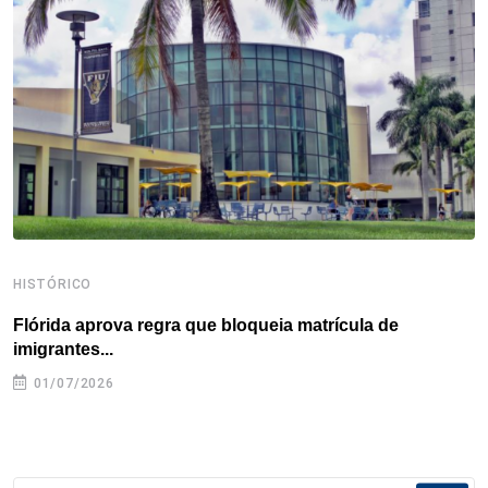
o
r
I
e
s
p
k
n
s
p
t
HISTÓRICO
H
Flórida aprova regra que bloqueia matrícula de
A
imigrantes...
01/07/2026