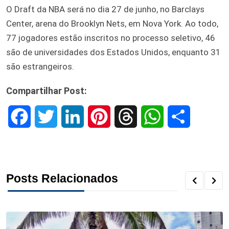
O Draft da NBA será no dia 27 de junho, no Barclays
Center, arena do Brooklyn Nets, em Nova York. Ao todo,
77 jogadores estão inscritos no processo seletivo, 46
são de universidades dos Estados Unidos, enquanto 31
são estrangeiros.
Compartilhar Post:
F
T
L
P
T
W
S
a
w
i
i
h
h
h
c
i
n
n
r
a
a
Posts Relacionados
e
t
k
t
e
t
r
b
t
e
e
a
s
e
o
e
d
r
d
A