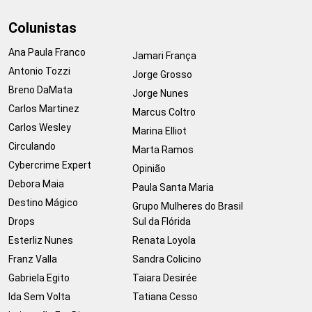
Colunistas
Ana Paula Franco
Jamari França
Antonio Tozzi
Jorge Grosso
Breno DaMata
Jorge Nunes
Carlos Martinez
Marcus Coltro
Carlos Wesley
Marina Elliot
Circulando
Marta Ramos
Cybercrime Expert
Opinião
Debora Maia
Paula Santa Maria
Destino Mágico
Grupo Mulheres do Brasil
Drops
Sul da Flórida
Esterliz Nunes
Renata Loyola
Franz Valla
Sandra Colicino
Gabriela Egito
Taiara Desirée
Ida Sem Volta
Tatiana Cesso