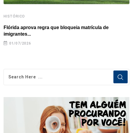
HISTÓRICO
H
Flórida aprova regra que bloqueia matrícula de
A
imigrantes...
01/07/2026