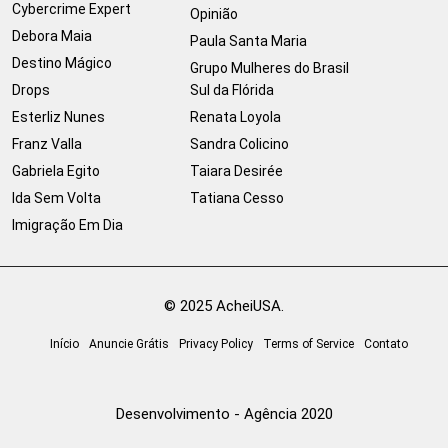
Cybercrime Expert
Opinião
Debora Maia
Paula Santa Maria
Destino Mágico
Grupo Mulheres do Brasil
Drops
Sul da Flórida
Esterliz Nunes
Renata Loyola
Franz Valla
Sandra Colicino
Gabriela Egito
Taiara Desirée
Ida Sem Volta
Tatiana Cesso
Imigração Em Dia
© 2025 AcheiUSA.
Início
Anuncie Grátis
Privacy Policy
Terms of Service
Contato
Desenvolvimento - Agência 2020