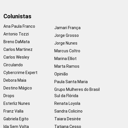
Colunistas
Ana Paula Franco
Jamari França
Antonio Tozzi
Jorge Grosso
Breno DaMata
Jorge Nunes
Carlos Martinez
Marcus Coltro
Carlos Wesley
Marina Elliot
Circulando
Marta Ramos
Cybercrime Expert
Opinião
Debora Maia
Paula Santa Maria
Destino Mágico
Grupo Mulheres do Brasil
Drops
Sul da Flórida
Esterliz Nunes
Renata Loyola
Franz Valla
Sandra Colicino
Gabriela Egito
Taiara Desirée
Ida Sem Volta
Tatiana Cesso