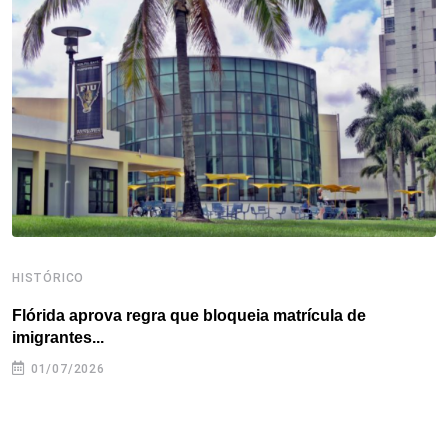
o
e
d
r
d
A
o
r
I
e
s
p
k
n
s
p
t
HISTÓRICO
H
Flórida aprova regra que bloqueia matrícula de
A
imigrantes...
01/07/2026