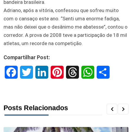
bandeira brasileira.
Adriano, após a vitória, confessou que sofreu muito
com o cansaço este ano. “Senti uma enorme fadiga,
mas não deixei que o desânimo me abatesse”, contou o
corredor. A prova de 2008 teve a participação de 18 mil
atletas, um recorde na competição.
Compartilhar Post:
F
T
L
P
T
W
S
a
w
i
i
h
h
h
c
i
n
n
r
a
a
Posts Relacionados
e
t
k
t
e
t
r
b
t
e
e
a
s
e