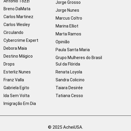
Antonio Tozzi
Jorge Grosso
Breno DaMata
Jorge Nunes
Carlos Martinez
Marcus Coltro
Carlos Wesley
Marina Elliot
Circulando
Marta Ramos
Cybercrime Expert
Opinião
Debora Maia
Paula Santa Maria
Destino Mágico
Grupo Mulheres do Brasil
Drops
Sul da Flórida
Esterliz Nunes
Renata Loyola
Franz Valla
Sandra Colicino
Gabriela Egito
Taiara Desirée
Ida Sem Volta
Tatiana Cesso
Imigração Em Dia
© 2025 AcheiUSA.