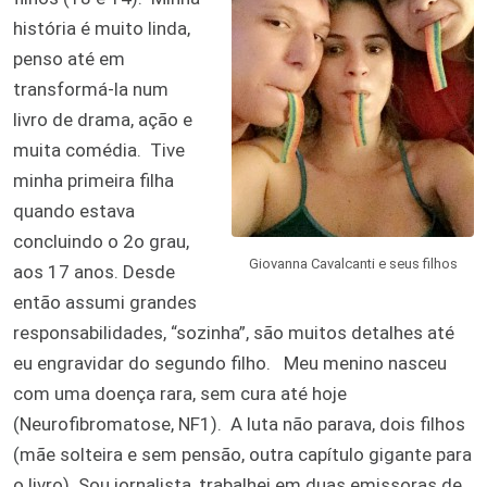
história é muito linda,
penso até em
transformá-la num
livro de drama, ação e
muita comédia.
Tive
minha primeira filha
quando estava
concluindo o 2o grau,
Giovanna Cavalcanti e seus filhos
aos 17 anos. Desde
então assumi grandes
responsabilidades, “sozinha”, são muitos detalhes até
eu engravidar do segundo filho.
Meu menino nasceu
com uma doença rara, sem cura até hoje
(Neurofibromatose, NF1).
A luta não parava, dois filhos
(mãe solteira e sem pensão, outra capítulo gigante para
o livro). Sou jornalista, trabalhei em duas emissoras de