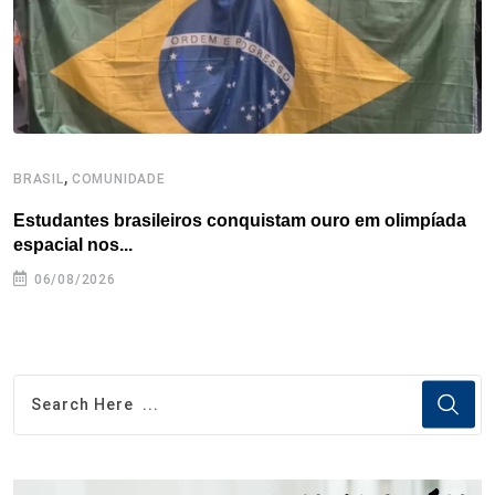
t
,
BRASIL
COMUNIDADE
C
Estudantes brasileiros conquistam ouro em olimpíada
P
espacial nos...
06/08/2026