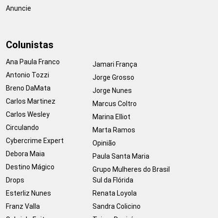
Anuncie
Colunistas
Ana Paula Franco
Jamari França
Antonio Tozzi
Jorge Grosso
Breno DaMata
Jorge Nunes
Carlos Martinez
Marcus Coltro
Carlos Wesley
Marina Elliot
Circulando
Marta Ramos
Cybercrime Expert
Opinião
Debora Maia
Paula Santa Maria
Destino Mágico
Grupo Mulheres do Brasil
Drops
Sul da Flórida
Esterliz Nunes
Renata Loyola
Franz Valla
Sandra Colicino