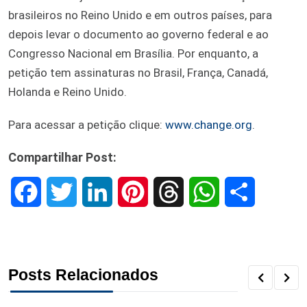
brasileiros no Reino Unido e em outros países, para
depois levar o documento ao governo federal e ao
Congresso Nacional em Brasília. Por enquanto, a
petição tem assinaturas no Brasil, França, Canadá,
Holanda e Reino Unido.
Para acessar a petição clique:
www.change.org
.
Compartilhar Post:
F
T
L
P
T
W
S
a
w
i
i
h
h
h
c
i
n
n
r
a
a
Posts Relacionados
e
t
k
t
e
t
r