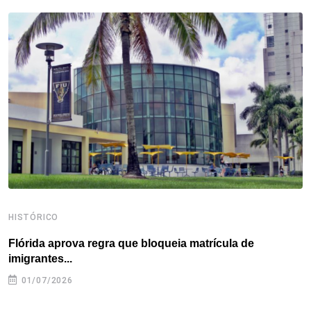
b
t
e
e
a
s
e
o
e
d
r
d
A
o
r
I
e
s
p
k
n
s
p
t
HISTÓRICO
H
Flórida aprova regra que bloqueia matrícula de
A
imigrantes...
01/07/2026