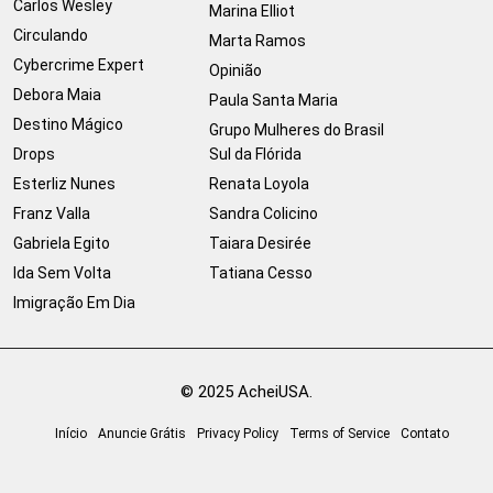
Carlos Wesley
Marina Elliot
Circulando
Marta Ramos
Cybercrime Expert
Opinião
Debora Maia
Paula Santa Maria
Destino Mágico
Grupo Mulheres do Brasil
Drops
Sul da Flórida
Esterliz Nunes
Renata Loyola
Franz Valla
Sandra Colicino
Gabriela Egito
Taiara Desirée
Ida Sem Volta
Tatiana Cesso
Imigração Em Dia
© 2025 AcheiUSA.
Início
Anuncie Grátis
Privacy Policy
Terms of Service
Contato