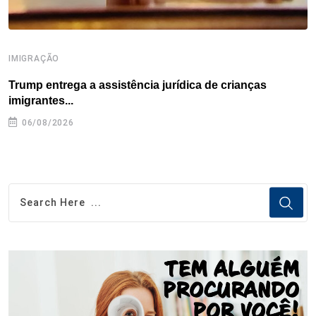
IMIGRAÇÃO
I
Trump entrega a assistência jurídica de crianças
E
imigrantes...
e
06/08/2026