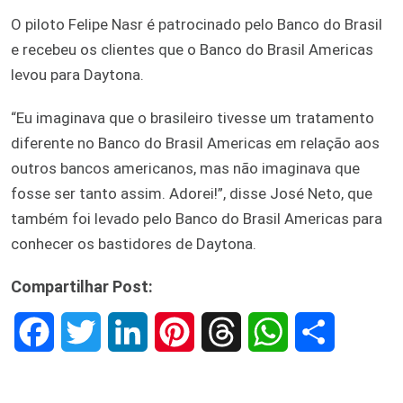
O piloto Felipe Nasr é patrocinado pelo Banco do Brasil
e recebeu os clientes que o Banco do Brasil Americas
levou para Daytona.
“Eu imaginava que o brasileiro tivesse um tratamento
diferente no Banco do Brasil Americas em relação aos
outros bancos americanos, mas não imaginava que
fosse ser tanto assim. Adorei!”, disse José Neto, que
também foi levado pelo Banco do Brasil Americas para
conhecer os bastidores de Daytona.
Compartilhar Post:
F
T
L
P
T
W
S
a
w
i
i
h
h
h