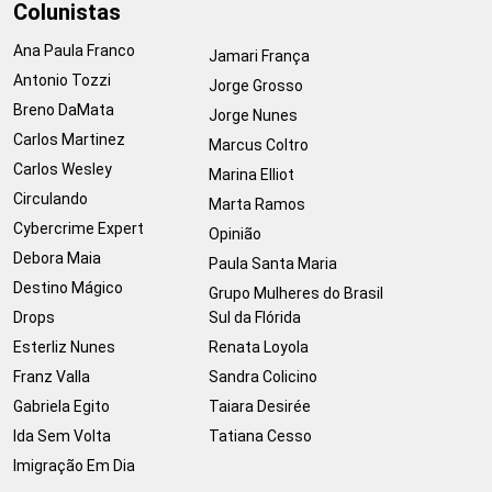
Colunistas
Ana Paula Franco
Jamari França
Antonio Tozzi
Jorge Grosso
Breno DaMata
Jorge Nunes
Carlos Martinez
Marcus Coltro
Carlos Wesley
Marina Elliot
Circulando
Marta Ramos
Cybercrime Expert
Opinião
Debora Maia
Paula Santa Maria
Destino Mágico
Grupo Mulheres do Brasil
Drops
Sul da Flórida
Esterliz Nunes
Renata Loyola
Franz Valla
Sandra Colicino
Gabriela Egito
Taiara Desirée
Ida Sem Volta
Tatiana Cesso
Imigração Em Dia