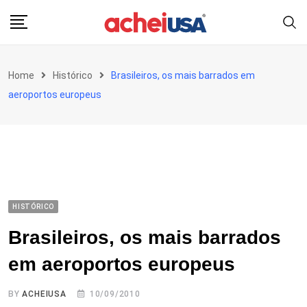
Skip
to
content
Home
Histórico
Brasileiros, os mais barrados em
aeroportos europeus
HISTÓRICO
Brasileiros, os mais barrados
em aeroportos europeus
BY
ACHEIUSA
10/09/2010