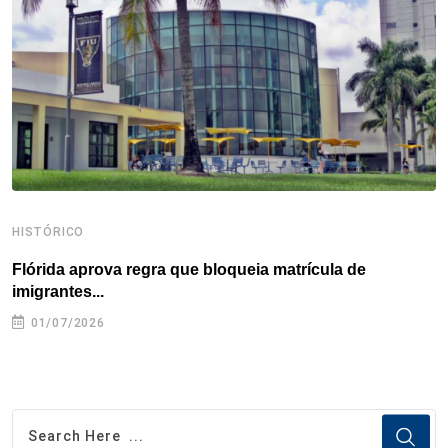
o
r
I
e
s
p
k
n
s
p
t
HISTÓRICO
H
Flórida aprova regra que bloqueia matrícula de
A
imigrantes...
01/07/2026