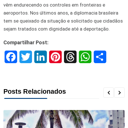
vêm endurecendo os controles em fronteiras e
aeroportos. Nos últimos anos, a diplomacia brasileira
tem se queixado da situação e solicitado que cidadãos
sejam tratados com dignidade até a deportação.
Compartilhar Post:
F
T
L
P
T
W
S
a
w
i
i
h
h
h
c
i
n
n
r
a
a
Posts Relacionados
e
t
k
t
e
t
r
b
t
e
e
a
s
e
o
e
d
r
d
A