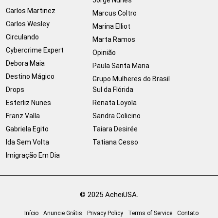
Carlos Martinez
Marcus Coltro
Carlos Wesley
Marina Elliot
Circulando
Marta Ramos
Cybercrime Expert
Opinião
Debora Maia
Paula Santa Maria
Destino Mágico
Grupo Mulheres do Brasil
Drops
Sul da Flórida
Esterliz Nunes
Renata Loyola
Franz Valla
Sandra Colicino
Gabriela Egito
Taiara Desirée
Ida Sem Volta
Tatiana Cesso
Imigração Em Dia
© 2025 AcheiUSA.
Início
Anuncie Grátis
Privacy Policy
Terms of Service
Contato