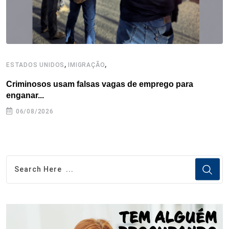
,
,
ESTADOS UNIDOS
IMIGRAÇÃO
B
Criminosos usam falsas vagas de emprego para
E
enganar...
e
06/08/2026