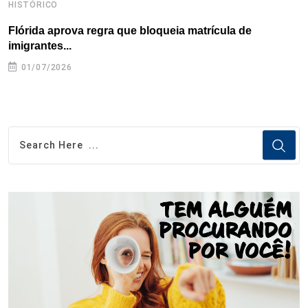
HISTÓRICO
H
Flórida aprova regra que bloqueia matrícula de
A
imigrantes...
01/07/2026