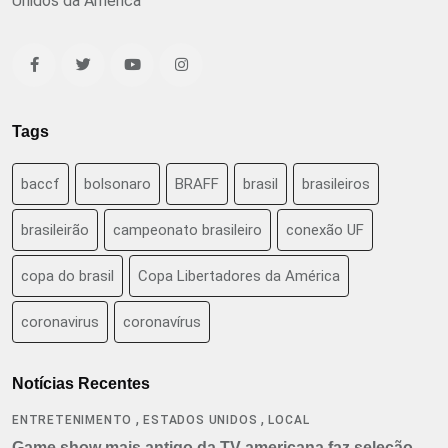
Unidos da América
Tags
baccf
bolsonaro
BRAFF
brasil
brasileiros
brasileirão
campeonato brasileiro
conexão UF
copa do brasil
Copa Libertadores da América
coronavirus
coronavírus
Notícias Recentes
,
,
ENTRETENIMENTO
ESTADOS UNIDOS
LOCAL
Game show mais antigo da TV americana faz seleção