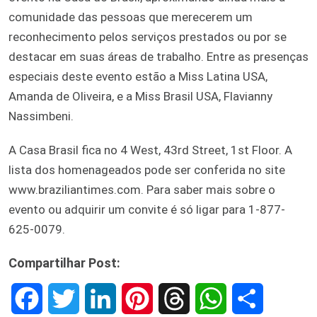
comunidade das pessoas que merecerem um
reconhecimento pelos serviços prestados ou por se
destacar em suas áreas de trabalho. Entre as presenças
especiais deste evento estão a Miss Latina USA,
Amanda de Oliveira, e a Miss Brasil USA, Flavianny
Nassimbeni.
A Casa Brasil fica no 4 West, 43rd Street, 1st Floor. A
lista dos homenageados pode ser conferida no site
www.braziliantimes.com. Para saber mais sobre o
evento ou adquirir um convite é só ligar para 1-877-
625-0079.
Compartilhar Post:
F
T
L
P
T
W
S