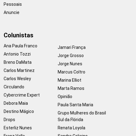
Pessoais
Anuncie
Colunistas
Ana Paula Franco
Jamari França
Antonio Tozzi
Jorge Grosso
Breno DaMata
Jorge Nunes
Carlos Martinez
Marcus Coltro
Carlos Wesley
Marina Elliot
Circulando
Marta Ramos
Cybercrime Expert
Opinião
Debora Maia
Paula Santa Maria
Destino Mágico
Grupo Mulheres do Brasil
Drops
Sul da Flórida
Esterliz Nunes
Renata Loyola
Franz Valla
Sandra Colicino