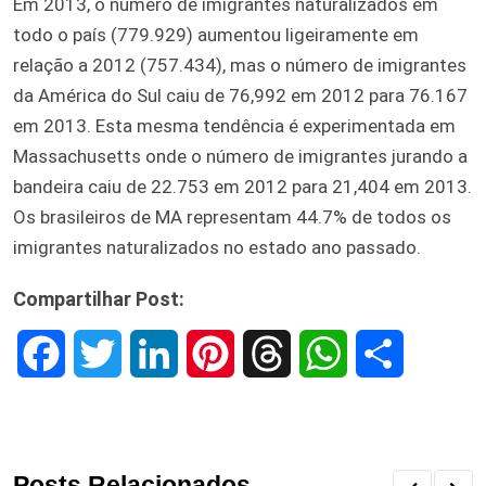
Em 2013, o número de imigrantes naturalizados em
todo o país (779.929) aumentou ligeiramente em
relação a 2012 (757.434), mas o número de imigrantes
da América do Sul caiu de 76,992 em 2012 para 76.167
em 2013. Esta mesma tendência é experimentada em
Massachusetts onde o número de imigrantes jurando a
bandeira caiu de 22.753 em 2012 para 21,404 em 2013.
Os brasileiros de MA representam 44.7% de todos os
imigrantes naturalizados no estado ano passado.
Compartilhar Post:
F
T
L
P
T
W
S
a
w
i
i
h
h
h
c
i
n
n
r
a
a
Posts Relacionados