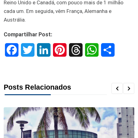
Reino Unido e Canadá, com pouco mais de 1 milhão
cada um. Em seguida, vêm França, Alemanha e
Austrália.
Compartilhar Post:
F
T
L
P
T
W
S
a
w
i
i
h
h
h
c
i
n
n
r
a
a
Posts Relacionados
e
t
k
t
e
t
r
b
t
e
e
a
s
e
o
e
d
r
d
A
o
r
I
e
s
p