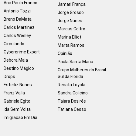
Ana Paula Franco
Jamari França
Antonio Tozzi
Jorge Grosso
Breno DaMata
Jorge Nunes
Carlos Martinez
Marcus Coltro
Carlos Wesley
Marina Elliot
Circulando
Marta Ramos
Cybercrime Expert
Opinião
Debora Maia
Paula Santa Maria
Destino Mágico
Grupo Mulheres do Brasil
Drops
Sul da Flórida
Esterliz Nunes
Renata Loyola
Franz Valla
Sandra Colicino
Gabriela Egito
Taiara Desirée
Ida Sem Volta
Tatiana Cesso
Imigração Em Dia