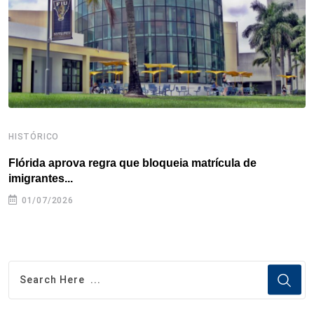
k
n
s
p
t
HISTÓRICO
H
Flórida aprova regra que bloqueia matrícula de
A
imigrantes...
01/07/2026