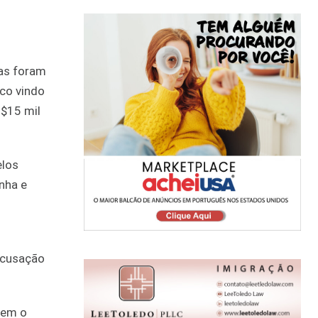
nas foram
co vindo
$15 mil
elos
nha e
 acusação
sem o