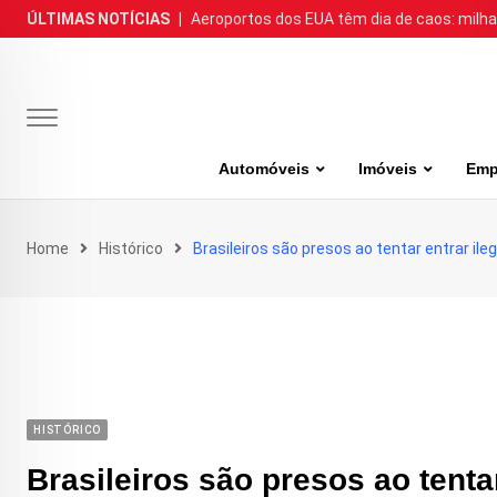
Skip
ÚLTIMAS NOTÍCIAS
|
Aeroportos dos EUA têm dia de caos: milh
to
content
Automóveis
Imóveis
Emp
Home
Histórico
Brasileiros são presos ao tentar entrar il
HISTÓRICO
Brasileiros são presos ao tent