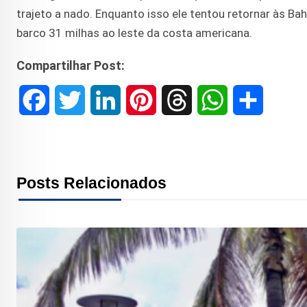
trajeto a nado. Enquanto isso ele tentou retornar às B
barco 31 milhas ao leste da costa americana.
Compartilhar Post:
F
T
L
P
T
W
S
a
w
i
i
h
h
h
c
i
n
n
r
a
a
Posts Relacionados
e
t
k
t
e
t
r
b
t
e
e
a
s
e
o
e
d
r
d
A
o
r
I
e
s
p