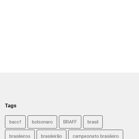
Tags
baccf
bolsonaro
BRAFF
brasil
brasileiros
brasileirão
campeonato brasileiro