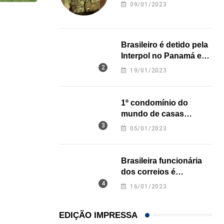
revela onde deixou o
09/01/2023
corpo
HISTÓRICO
Açaí é reconhecido oficialmente como fruto brasi
Brasileiro é detido pela
Interpol no Panamá e
21/01/2026
pode pegar prisão
19/01/2023
perpétua nos EUA
1º condomínio do
mundo de casas
impressas em 3D é
05/01/2023
inaugurado no Texas
Brasileira funcionária
dos correios é
assassinada a facadas
16/01/2023
na Califórnia
EDIÇÃO IMPRESSA