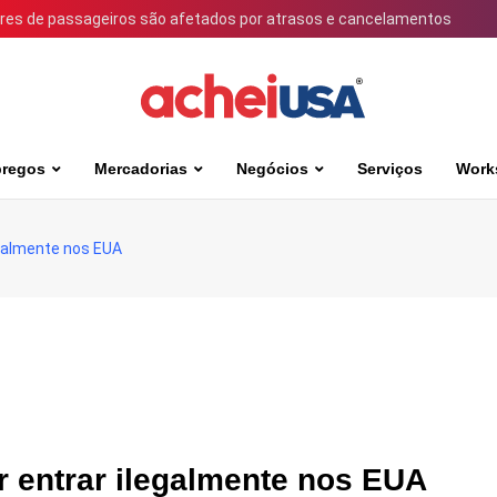
ares de passageiros são afetados por atrasos e cancelamentos
regos
Mercadorias
Negócios
Serviços
Work
egalmente nos EUA
ar entrar ilegalmente nos EUA