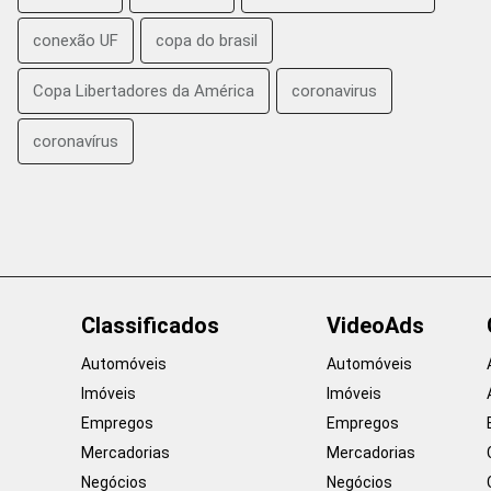
conexão UF
copa do brasil
Copa Libertadores da América
coronavirus
coronavírus
Classificados
VideoAds
Automóveis
Automóveis
Imóveis
Imóveis
Empregos
Empregos
Mercadorias
Mercadorias
Negócios
Negócios