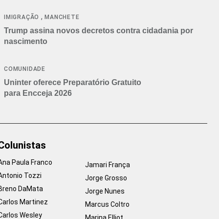
cancelamentos
,
IMIGRAÇÃO
MANCHETE
Trump assina novos decretos contra cidadania por
nascimento
COMUNIDADE
Uninter oferece Preparatório Gratuito
para Encceja 2026
Colunistas
Ana Paula Franco
Jamari França
Antonio Tozzi
Jorge Grosso
Breno DaMata
Jorge Nunes
Carlos Martinez
Marcus Coltro
Carlos Wesley
Marina Elliot