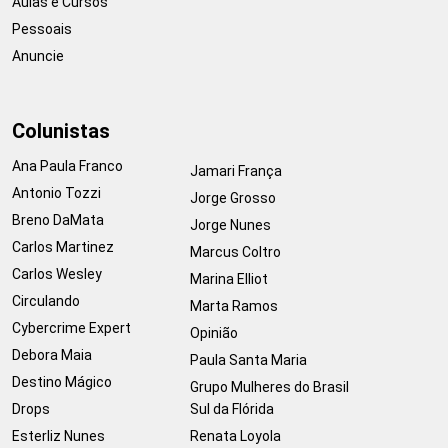
Aulas e Cursos
Pessoais
Anuncie
Colunistas
Ana Paula Franco
Jamari França
Antonio Tozzi
Jorge Grosso
Breno DaMata
Jorge Nunes
Carlos Martinez
Marcus Coltro
Carlos Wesley
Marina Elliot
Circulando
Marta Ramos
Cybercrime Expert
Opinião
Debora Maia
Paula Santa Maria
Destino Mágico
Grupo Mulheres do Brasil
Drops
Sul da Flórida
Esterliz Nunes
Renata Loyola