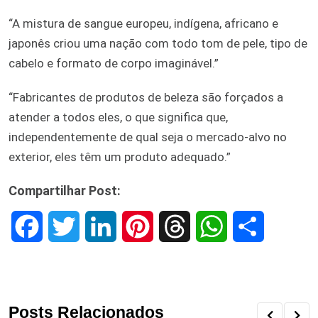
“A mistura de sangue europeu, indígena, africano e
japonês criou uma nação com todo tom de pele, tipo de
cabelo e formato de corpo imaginável.”
“Fabricantes de produtos de beleza são forçados a
atender a todos eles, o que significa que,
independentemente de qual seja o mercado-alvo no
exterior, eles têm um produto adequado.”
Compartilhar Post:
F
T
L
P
T
W
S
a
w
i
i
h
h
h
c
i
n
n
r
a
a
Posts Relacionados