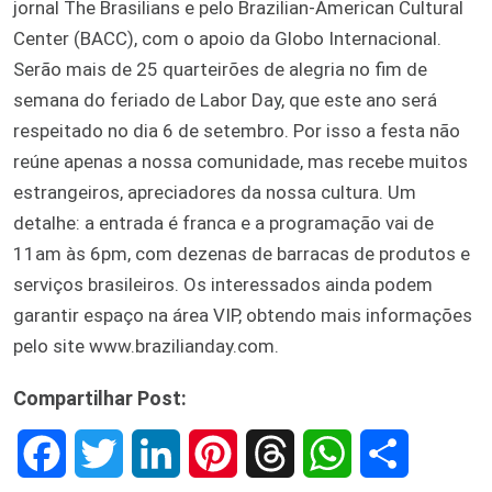
jornal The Brasilians e pelo Brazilian-American Cultural
Center (BACC), com o apoio da Globo Internacional.
Serão mais de 25 quarteirões de alegria no fim de
semana do feriado de Labor Day, que este ano será
respeitado no dia 6 de setembro. Por isso a festa não
reúne apenas a nossa comunidade, mas recebe muitos
estrangeiros, apreciadores da nossa cultura. Um
detalhe: a entrada é franca e a programação vai de
11am às 6pm, com dezenas de barracas de produtos e
serviços brasileiros. Os interessados ainda podem
garantir espaço na área VIP, obtendo mais informações
pelo site www.brazilianday.com.
Compartilhar Post:
F
T
L
P
T
W
S