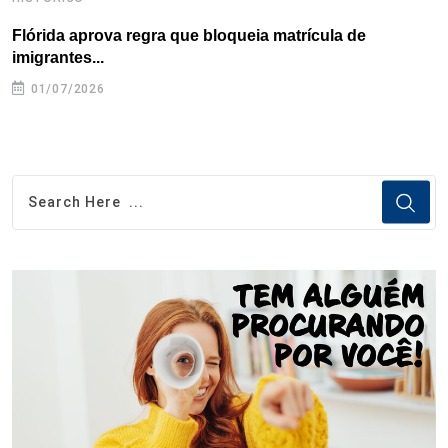
Flórida aprova regra que bloqueia matrícula de
A
imigrantes...
01/07/2026