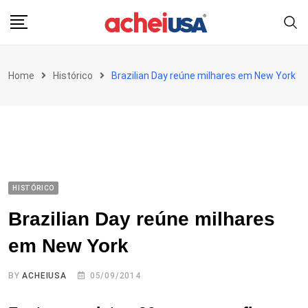
Skip
to
content
Home
Histórico
Brazilian Day reúne milhares em New York
HISTÓRICO
Brazilian Day reúne milhares
em New York
BY
ACHEIUSA
05/09/2014