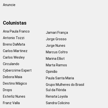
Anuncie
Colunistas
Ana Paula Franco
Jamari França
Antonio Tozzi
Jorge Grosso
Breno DaMata
Jorge Nunes
Carlos Martinez
Marcus Coltro
Carlos Wesley
Marina Elliot
Circulando
Marta Ramos
Cybercrime Expert
Opinião
Debora Maia
Paula Santa Maria
Destino Mágico
Grupo Mulheres do Brasil
Drops
Sul da Flórida
Esterliz Nunes
Renata Loyola
Franz Valla
Sandra Colicino