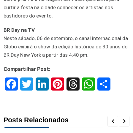
curtir a festa na cidade conhecer os artistas nos
bastidores do evento.
BR Day na TV
Neste sábado, 06 de setembro, o canal internacional da
Globo exibirá o show da edição histórica de 30 anos do
BR Day New York a partir das 4:40 pm.
Compartilhar Post:
F
T
L
P
T
W
S
a
w
i
i
h
h
h
c
i
n
n
r
a
a
Posts Relacionados
e
t
k
t
e
t
r