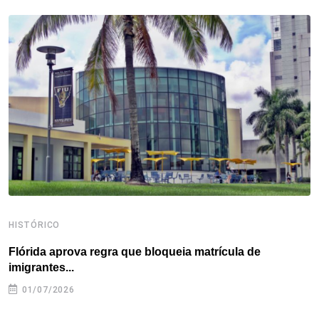
b
t
e
e
a
s
e
o
e
d
r
d
A
o
r
I
e
s
p
k
n
s
p
t
HISTÓRICO
H
Flórida aprova regra que bloqueia matrícula de
A
imigrantes...
01/07/2026