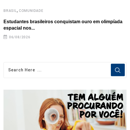
,
BRASIL
COMUNIDADE
C
Estudantes brasileiros conquistam ouro em olimpíada
P
espacial nos...
06/08/2026