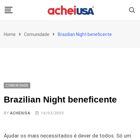
Skip
to
content
Home
Comunidade
Brazilian Night beneficente
COMUNIDADE
Brazilian Night beneficente
BY
ACHEIUSA
16/03/2005
Ajudar os mais necessitados é dever de todos. Só um