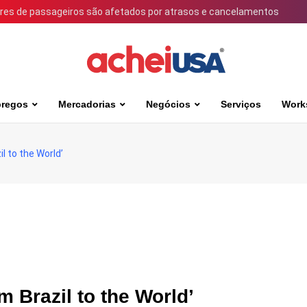
ares de passageiros são afetados por atrasos e cancelamentos
regos
Mercadorias
Negócios
Serviços
Work
l to the World’
m Brazil to the World’