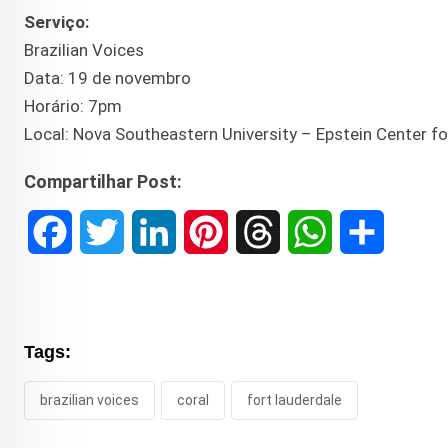
Serviço:
Brazilian Voices
Data: 19 de novembro
Horário: 7pm
Local: Nova Southeastern University – Epstein Center f
Compartilhar Post:
F
T
L
P
T
W
S
a
w
i
i
h
h
h
c
i
n
n
r
a
a
Tags:
e
t
k
t
e
t
r
brazilian voices
coral
fort lauderdale
b
t
e
e
a
s
e