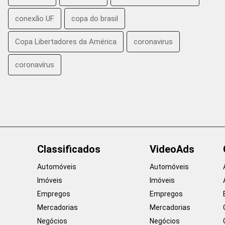
conexão UF
copa do brasil
Copa Libertadores da América
coronavirus
coronavírus
Classificados
VideoAds
Automóveis
Automóveis
Imóveis
Imóveis
Empregos
Empregos
Mercadorias
Mercadorias
Negócios
Negócios