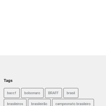
Tags
baccf
bolsonaro
BRAFF
brasil
brasileiros
brasileirão
campeonato brasileiro