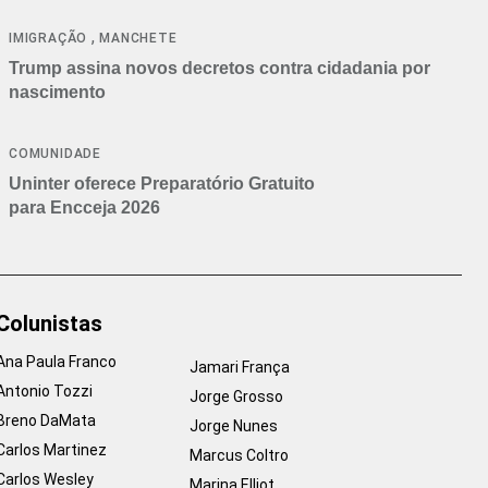
cancelamentos
,
IMIGRAÇÃO
MANCHETE
Trump assina novos decretos contra cidadania por
nascimento
COMUNIDADE
Uninter oferece Preparatório Gratuito
para Encceja 2026
Colunistas
Ana Paula Franco
Jamari França
Antonio Tozzi
Jorge Grosso
Breno DaMata
Jorge Nunes
Carlos Martinez
Marcus Coltro
Carlos Wesley
Marina Elliot