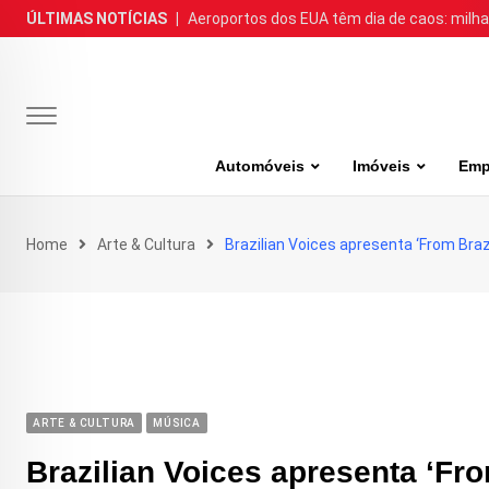
Skip
ÚLTIMAS NOTÍCIAS
|
Aeroportos dos EUA têm dia de caos: milh
to
content
Automóveis
Imóveis
Emp
Home
Arte & Cultura
Brazilian Voices apresenta ‘From Brazi
ARTE & CULTURA
MÚSICA
Brazilian Voices apresenta ‘Fro