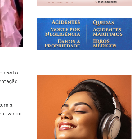
concerto
sentação
urais,
centivando