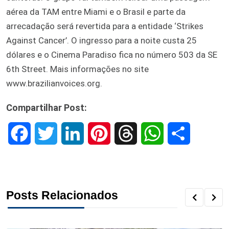
aérea da TAM entre Miami e o Brasil e parte da
arrecadação será revertida para a entidade ‘Strikes
Against Cancer’. O ingresso para a noite custa 25
dólares e o Cinema Paradiso fica no número 503 da SE
6th Street. Mais informações no site
www.brazilianvoices.org.
Compartilhar Post:
F
T
L
P
T
W
S
a
w
i
i
h
h
h
c
i
n
n
r
a
a
Posts Relacionados
e
t
k
t
e
t
r
b
t
e
e
a
s
e