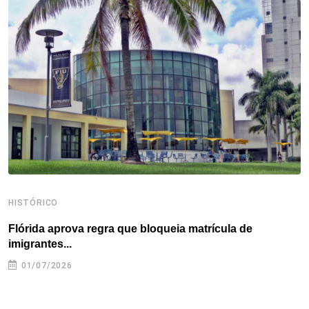
o
e
d
r
d
A
o
r
I
e
s
p
k
n
s
p
t
HISTÓRICO
H
Flórida aprova regra que bloqueia matrícula de
A
imigrantes...
01/07/2026