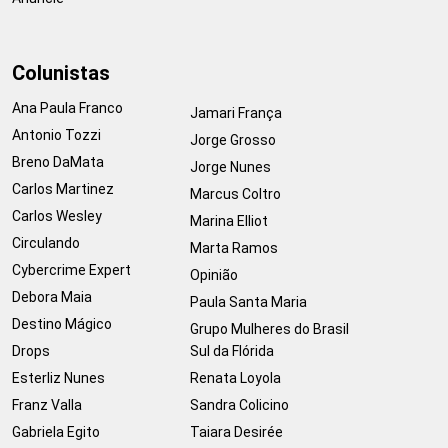
Colunistas
Ana Paula Franco
Jamari França
Antonio Tozzi
Jorge Grosso
Breno DaMata
Jorge Nunes
Carlos Martinez
Marcus Coltro
Carlos Wesley
Marina Elliot
Circulando
Marta Ramos
Cybercrime Expert
Opinião
Debora Maia
Paula Santa Maria
Destino Mágico
Grupo Mulheres do Brasil
Drops
Sul da Flórida
Esterliz Nunes
Renata Loyola
Franz Valla
Sandra Colicino
Gabriela Egito
Taiara Desirée