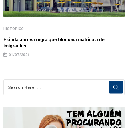
HISTÓRICO
H
Flórida aprova regra que bloqueia matrícula de
A
imigrantes...
01/07/2026