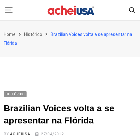
Skip
to
content
Home
Histórico
Brazilian Voices volta a se apresentar na
Flórida
HISTÓRICO
Brazilian Voices volta a se
apresentar na Flórida
BY
ACHEIUSA
27/04/2012