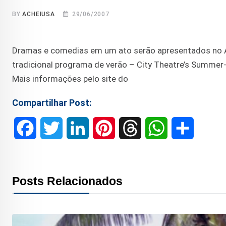
BY
ACHEIUSA
29/06/2007
Dramas e comedias em um ato serão apresentados no Am
tradicional programa de verão – City Theatre’s Summer- 
Mais informações pelo site do
Compartilhar Post:
F
T
L
P
T
W
S
a
w
i
i
h
h
h
c
i
n
n
r
a
a
Posts Relacionados
e
t
k
t
e
t
r
b
t
e
e
a
s
e