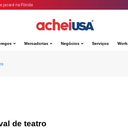
 jacaré na Flórida
regos
Mercadorias
Negócios
Serviços
Work
ro
al de teatro