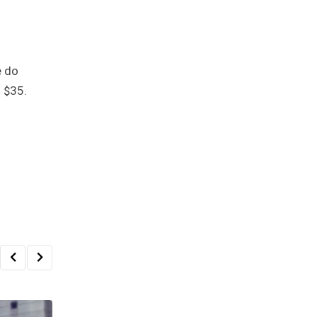
e do
 $35.