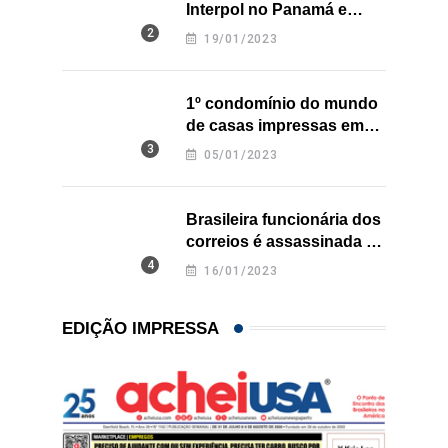
Interpol no Panamá e
pode pegar prisão
19/01/2023
perpétua nos EUA
1º condomínio do mundo
de casas impressas em
3D é inaugurado no Texas
05/01/2023
Brasileira funcionária dos
correios é assassinada a
facadas na Califórnia
16/01/2023
EDIÇÃO IMPRESSA