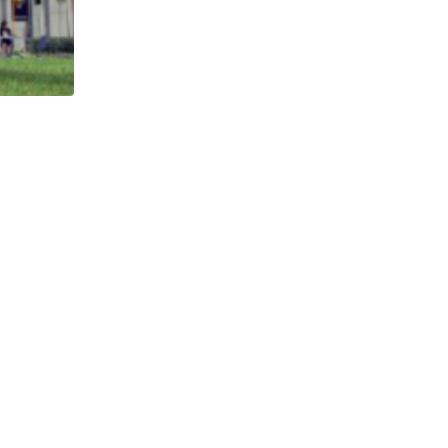
HISTÓRICO
Açaí é reconhecido oficialmente como fruto brasi
21/01/2026