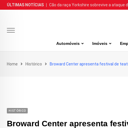
Skip
ÚLTIMAS NOTÍCIAS
|
Cão da raça Yorkshire sobrevive a ataque de
to
content
Automóveis
Imóveis
Emp
Home
Histórico
Broward Center apresenta festival de teat
HISTÓRICO
Broward Center apresenta festiv