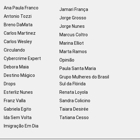
Ana Paula Franco
Jamari França
Antonio Tozzi
Jorge Grosso
Breno DaMata
Jorge Nunes
Carlos Martinez
Marcus Coltro
Carlos Wesley
Marina Elliot
Circulando
Marta Ramos
Cybercrime Expert
Opinião
Debora Maia
Paula Santa Maria
Destino Mágico
Grupo Mulheres do Brasil
Drops
Sul da Flórida
Esterliz Nunes
Renata Loyola
Franz Valla
Sandra Colicino
Gabriela Egito
Taiara Desirée
Ida Sem Volta
Tatiana Cesso
Imigração Em Dia