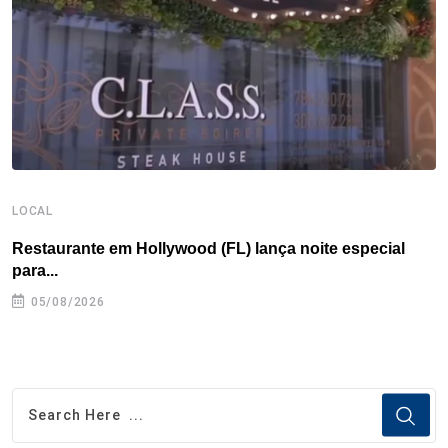
k
n
s
p
t
LOCAL
L
Restaurante em Hollywood (FL) lança noite especial
S
para...
05/08/2026