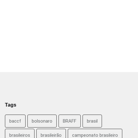
Tags
baccf
bolsonaro
BRAFF
brasil
brasileiros
brasileirão
campeonato brasileiro