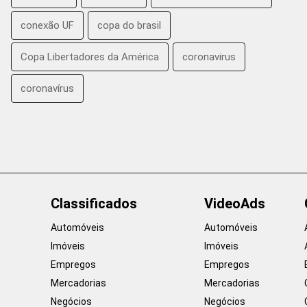
conexão UF
copa do brasil
Copa Libertadores da América
coronavirus
coronavírus
Classificados
VideoAds
Automóveis
Automóveis
Imóveis
Imóveis
Empregos
Empregos
Mercadorias
Mercadorias
Negócios
Negócios