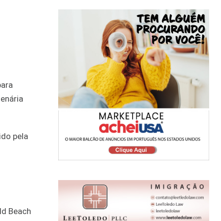
para
tenária
ido pela
eld Beach