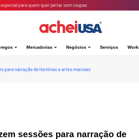
 especial para quem quer jantar sem roupas
regos
Mercadorias
Negócios
Serviços
Work
 para narração de histórias e artes marciais
azem sessões para narração de