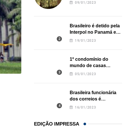
revela onde deixou o
09/01/2023
corpo
Brasileiro é detido pela
Interpol no Panamá e
pode pegar prisão
19/01/2023
perpétua nos EUA
1º condomínio do
mundo de casas
impressas em 3D é
05/01/2023
inaugurado no Texas
HISTÓRICO
Brasileira funcionária
Açaí é reconhecido oficialmente como fruto brasi
dos correios é
assassinada a facadas
21/01/2026
16/01/2023
na Califórnia
EDIÇÃO IMPRESSA