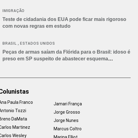
IMIGRAÇÃO
Teste de cidadania dos EUA pode ficar mais rigoroso
com novas regras em estudo
,
BRASIL
ESTADOS UNIDOS
Peças de armas saíam da Flórida para o Brasil: idoso é
preso em SP suspeito de abastecer esquema
criminoso
Colunistas
Ana Paula Franco
Jamari França
Antonio Tozzi
Jorge Grosso
Breno DaMata
Jorge Nunes
Carlos Martinez
Marcus Coltro
Carlos Wesley
Marina Elliot