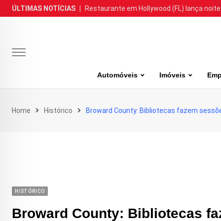
Skip
ÚLTIMAS NOTÍCIAS
|
Restaurante em Hollywood (FL) lança noite
to
content
Automóveis
Imóveis
Emp
Home
Histórico
Broward County: Bibliotecas fazem sessões
HISTÓRICO
Broward County: Bibliotecas f