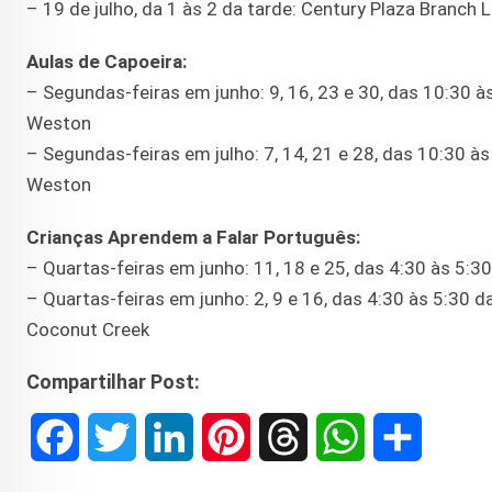
– 19 de julho, da 1 às 2 da tarde: Century Plaza Branch L
Aulas de Capoeira:
– Segundas-feiras em junho: 9, 16, 23 e 30, das 10:30 
Weston
– Segundas-feiras em julho: 7, 14, 21 e 28, das 10:30 à
Weston
Crianças Aprendem a Falar Português:
– Quartas-feiras em junho: 11, 18 e 25, das 4:30 às 5:3
– Quartas-feiras em junho: 2, 9 e 16, das 4:30 às 5:30 d
Coconut Creek
Compartilhar Post:
F
T
L
P
T
W
S
a
w
i
i
h
h
h