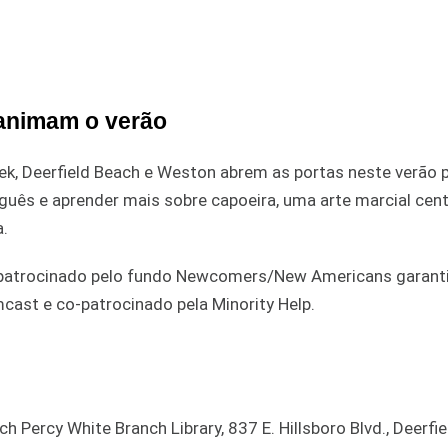
l animam o verão
k, Deerfield Beach e Weston abrem as portas neste verão 
guês e aprender mais sobre capoeira, uma arte marcial cen
.
I, patrocinado pelo fundo Newcomers/New Americans garant
cast e co-patrocinado pela Minority Help.
 Percy White Branch Library, 837 E. Hillsboro Blvd., Deerfi