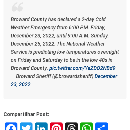
Broward County has declared a 2-day Cold
Weather Emergency from 6:00 P.M. Friday,
December 23, 2022, until 9:00 A.M. Sunday,
December 25, 2022. The National Weather
Service is predicting low temperatures overnight
on Friday and Saturday to be in the low 40s in
Broward County.
pic.twitter.com/YeZDO2NBd9
— Broward Sheriff (@browardsheriff)
December
23, 2022
Compartilhar Post:
F
T
L
P
T
W
S