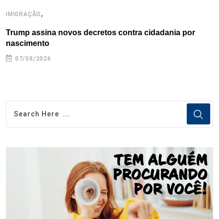
,
IMIGRAÇÃO
E
Trump assina novos decretos contra cidadania por
G
nascimento
07/08/2026