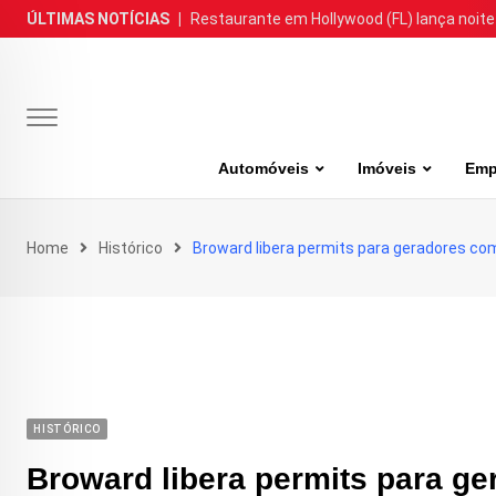
Skip
ÚLTIMAS NOTÍCIAS
|
Restaurante em Hollywood (FL) lança noite
to
content
Automóveis
Imóveis
Emp
Home
Histórico
Broward libera permits para geradores co
HISTÓRICO
Broward libera permits para ge