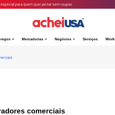
 especial para quem quer jantar sem roupas
regos
Mercadorias
Negócios
Serviços
Work
merciais
radores comerciais