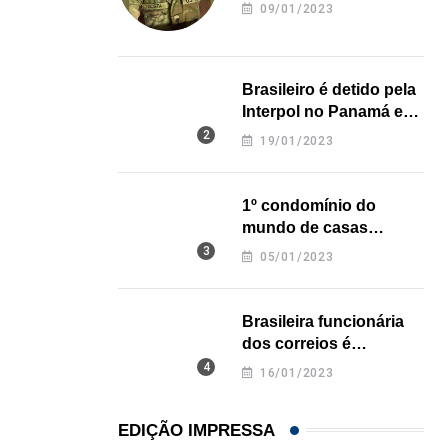
revela onde deixou o
21/01/2026
09/01/2023
corpo
Brasileiro é detido pela
Interpol no Panamá e
pode pegar prisão
19/01/2023
perpétua nos EUA
1º condomínio do
mundo de casas
impressas em 3D é
05/01/2023
inaugurado no Texas
Brasileira funcionária
dos correios é
assassinada a facadas
16/01/2023
na Califórnia
EDIÇÃO IMPRESSA