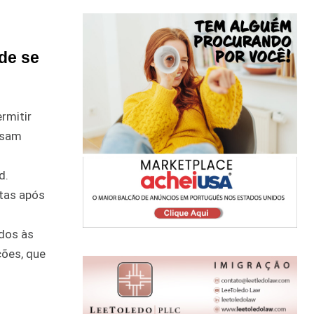
de se
rmitir
ssam
d.
tas após
dos às
ões, que