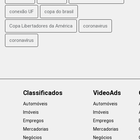
conexão UF
copa do brasil
Copa Libertadores da América
coronavirus
coronavírus
Classificados
VideoAds
Automóveis
Automóveis
Imóveis
Imóveis
Empregos
Empregos
Mercadorias
Mercadorias
Negócios
Negócios