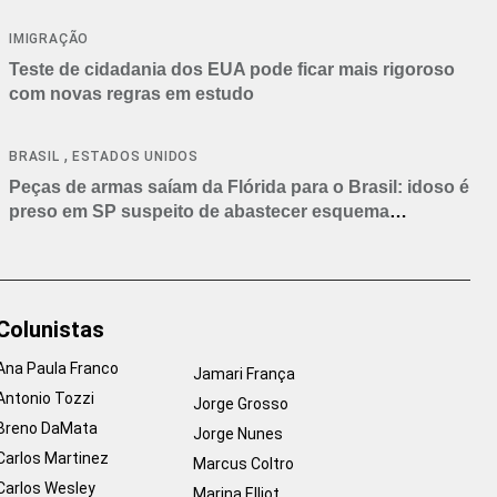
IMIGRAÇÃO
Teste de cidadania dos EUA pode ficar mais rigoroso
com novas regras em estudo
,
BRASIL
ESTADOS UNIDOS
Peças de armas saíam da Flórida para o Brasil: idoso é
preso em SP suspeito de abastecer esquema
criminoso
Colunistas
Ana Paula Franco
Jamari França
Antonio Tozzi
Jorge Grosso
Breno DaMata
Jorge Nunes
Carlos Martinez
Marcus Coltro
Carlos Wesley
Marina Elliot