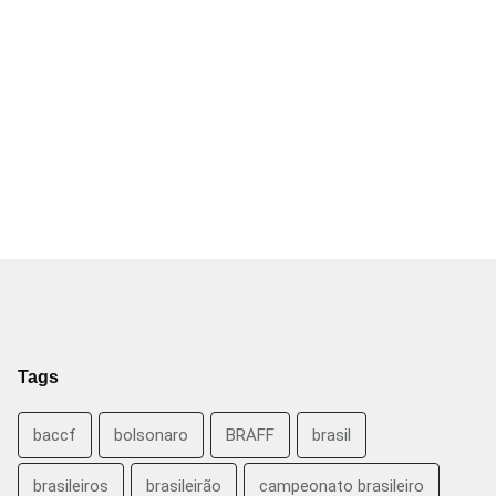
Tags
baccf
bolsonaro
BRAFF
brasil
brasileiros
brasileirão
campeonato brasileiro