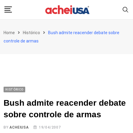
Skip
to
content
Home
Histórico
Bush admite reacender debate sobre
controle de armas
HISTÓRICO
Bush admite reacender debate
sobre controle de armas
BY
ACHEIUSA
19/04/2007