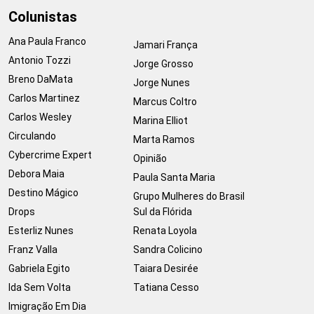
Colunistas
Ana Paula Franco
Jamari França
Antonio Tozzi
Jorge Grosso
Breno DaMata
Jorge Nunes
Carlos Martinez
Marcus Coltro
Carlos Wesley
Marina Elliot
Circulando
Marta Ramos
Cybercrime Expert
Opinião
Debora Maia
Paula Santa Maria
Destino Mágico
Grupo Mulheres do Brasil
Drops
Sul da Flórida
Esterliz Nunes
Renata Loyola
Franz Valla
Sandra Colicino
Gabriela Egito
Taiara Desirée
Ida Sem Volta
Tatiana Cesso
Imigração Em Dia