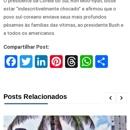
O presidente da Coréia do Sul, Roh Moo-hyun, disse
estar “indescritivelmente chocado” e afirmou que o
povo sul-coreano enviava seus mais profundos
pêsames às famílias das vítimas, ao presidente Bush e
a todos os americanos.
Compartilhar Post:
F
T
L
P
T
W
S
a
w
i
i
h
h
h
c
i
n
n
r
a
a
Posts Relacionados
e
t
k
t
e
t
r
b
t
e
e
a
s
e
o
e
d
r
d
A