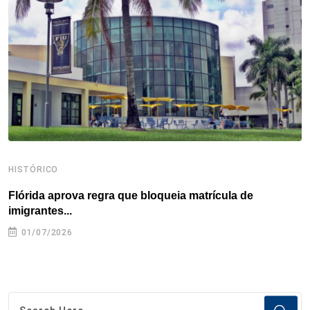
o
r
I
e
s
p
k
n
s
p
t
HISTÓRICO
H
Flórida aprova regra que bloqueia matrícula de
A
imigrantes...
01/07/2026