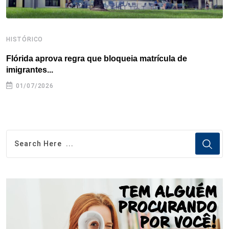
HISTÓRICO
H
Flórida aprova regra que bloqueia matrícula de
A
imigrantes...
01/07/2026