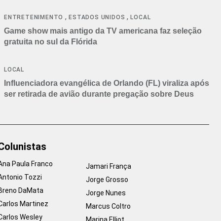
,
,
ENTRETENIMENTO
ESTADOS UNIDOS
LOCAL
Game show mais antigo da TV americana faz seleção
gratuita no sul da Flórida
LOCAL
Influenciadora evangélica de Orlando (FL) viraliza após
ser retirada de avião durante pregação sobre Deus
Colunistas
Ana Paula Franco
Jamari França
Antonio Tozzi
Jorge Grosso
Breno DaMata
Jorge Nunes
Carlos Martinez
Marcus Coltro
Carlos Wesley
Marina Elliot