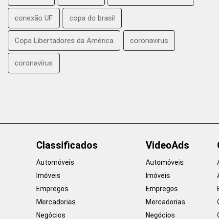
conexão UF
copa do brasil
Copa Libertadores da América
coronavirus
coronavírus
Classificados
VideoAds
Automóveis
Automóveis
Imóveis
Imóveis
Empregos
Empregos
Mercadorias
Mercadorias
Negócios
Negócios