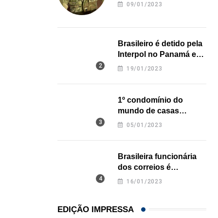
revela onde deixou o
09/01/2023
corpo
Brasileiro é detido pela
Interpol no Panamá e
pode pegar prisão
19/01/2023
perpétua nos EUA
1º condomínio do
mundo de casas
impressas em 3D é
05/01/2023
inaugurado no Texas
Brasileira funcionária
dos correios é
assassinada a facadas
16/01/2023
na Califórnia
EDIÇÃO IMPRESSA