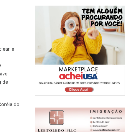
lear, e
a
sive
g de
Coréia do