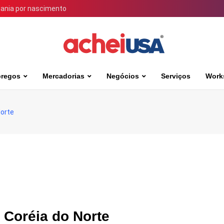
dania por nascimento
regos
Mercadorias
Negócios
Serviços
Work
Norte
 Coréia do Norte