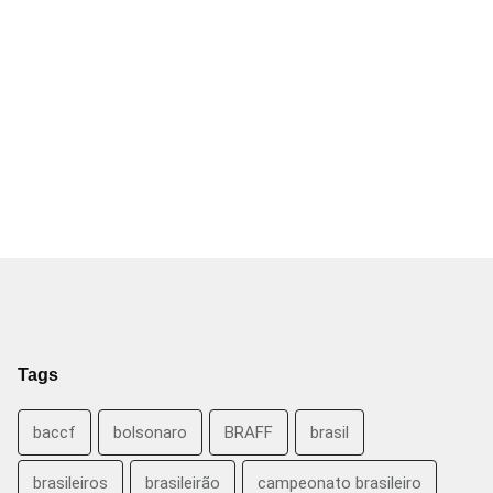
Tags
baccf
bolsonaro
BRAFF
brasil
brasileiros
brasileirão
campeonato brasileiro