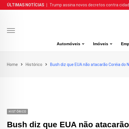
Skip
ÚLTIMAS NOTÍCIAS
|
Trump assina novos decretos contra cida
to
content
Automóveis
Imóveis
Emp
Home
Histórico
Bush diz que EUA não atacarão Coréia do 
HISTÓRICO
Bush diz que EUA não atacarão