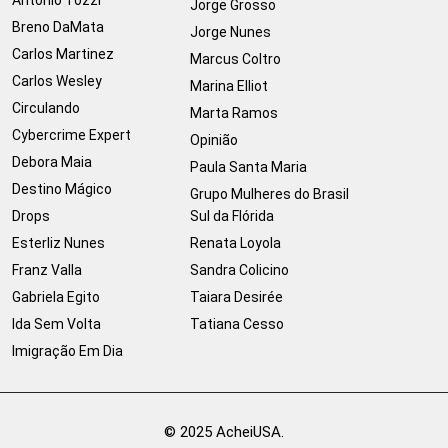
Jorge Grosso
Breno DaMata
Jorge Nunes
Carlos Martinez
Marcus Coltro
Carlos Wesley
Marina Elliot
Circulando
Marta Ramos
Cybercrime Expert
Opinião
Debora Maia
Paula Santa Maria
Destino Mágico
Grupo Mulheres do Brasil
Drops
Sul da Flórida
Esterliz Nunes
Renata Loyola
Franz Valla
Sandra Colicino
Gabriela Egito
Taiara Desirée
Ida Sem Volta
Tatiana Cesso
Imigração Em Dia
© 2025 AcheiUSA.