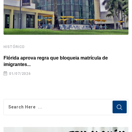
t
HISTÓRICO
H
Flórida aprova regra que bloqueia matrícula de
A
imigrantes...
01/07/2026