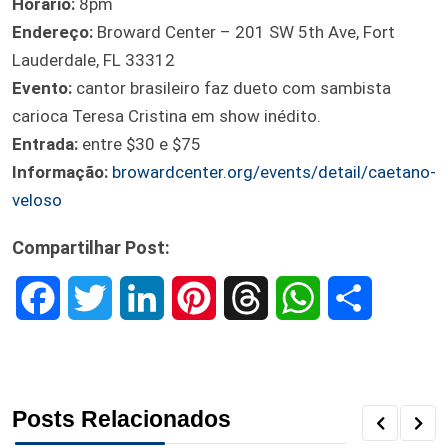
Horário:
8pm
Endereço:
Broward Center – 201 SW 5th Ave, Fort
Lauderdale, FL 33312
Evento:
cantor brasileiro faz dueto com sambista
carioca Teresa Cristina em show inédito.
Entrada:
entre $30 e $75
Informação:
browardcenter.org/events/detail/caetano-
veloso
Compartilhar Post:
F
T
L
P
T
W
S
a
w
i
i
h
h
h
c
i
n
n
r
a
a
Posts Relacionados
e
t
k
t
e
t
r