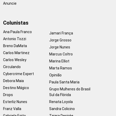
Anuncie
Colunistas
Ana Paula Franco
Jamari França
Antonio Tozzi
Jorge Grosso
Breno DaMata
Jorge Nunes
Carlos Martinez
Marcus Coltro
Carlos Wesley
Marina Elliot
Circulando
Marta Ramos
Cybercrime Expert
Opinião
Debora Maia
Paula Santa Maria
Destino Mágico
Grupo Mulheres do Brasil
Drops
Sul da Flórida
Esterliz Nunes
Renata Loyola
Franz Valla
Sandra Colicino
Gabriela Egito
Taiara Desirée