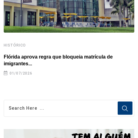
t
HISTÓRICO
H
Flórida aprova regra que bloqueia matrícula de
A
imigrantes...
01/07/2026