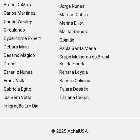
Breno DaMata
Jorge Nunes
Carlos Martinez
Marcus Coltro
Carlos Wesley
Marina Elliot
Circulando
Marta Ramos
Cybercrime Expert
Opinião
Debora Maia
Paula Santa Maria
Destino Mágico
Grupo Mulheres do Brasil
Drops
Sul da Flórida
Esterliz Nunes
Renata Loyola
Franz Valla
Sandra Colicino
Gabriela Egito
Taiara Desirée
Ida Sem Volta
Tatiana Cesso
Imigração Em Dia
© 2025 AcheiUSA.