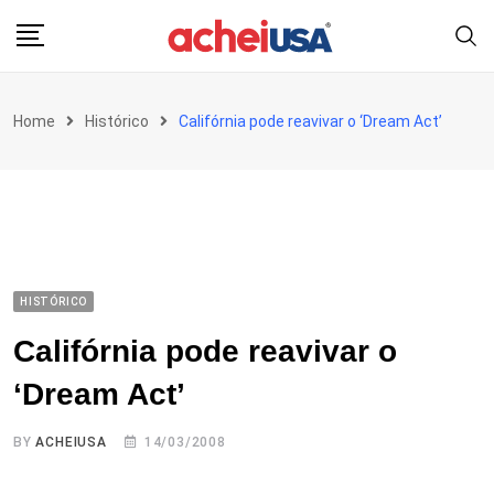
Skip
to
content
Home
Histórico
Califórnia pode reavivar o ‘Dream Act’
HISTÓRICO
Califórnia pode reavivar o
‘Dream Act’
BY
ACHEIUSA
14/03/2008