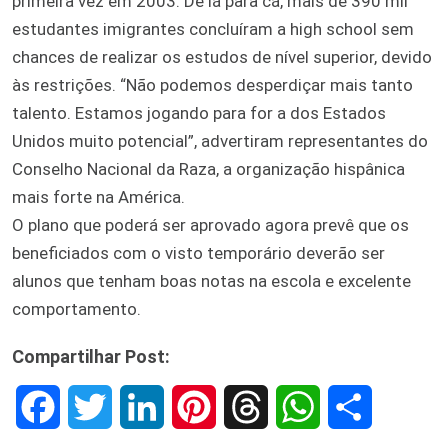
primeira vez em 2003. De lá para cá, mais de 390 mil
estudantes imigrantes concluíram a high school sem
chances de realizar os estudos de nível superior, devido
às restrições. “Não podemos desperdiçar mais tanto
talento. Estamos jogando para for a dos Estados
Unidos muito potencial”, advertiram representantes do
Conselho Nacional da Raza, a organização hispânica
mais forte na América.
O plano que poderá ser aprovado agora prevê que os
beneficiados com o visto temporário deverão ser
alunos que tenham boas notas na escola e excelente
comportamento.
Compartilhar Post:
F
T
L
P
T
W
S