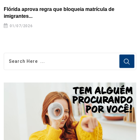
Flórida aprova regra que bloqueia matrícula de
A
imigrantes...
01/07/2026