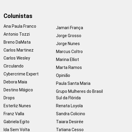
Colunistas
Ana Paula Franco
Jamari França
Antonio Tozzi
Jorge Grosso
Breno DaMata
Jorge Nunes
Carlos Martinez
Marcus Coltro
Carlos Wesley
Marina Elliot
Circulando
Marta Ramos
Cybercrime Expert
Opinião
Debora Maia
Paula Santa Maria
Destino Mágico
Grupo Mulheres do Brasil
Drops
Sul da Flórida
Esterliz Nunes
Renata Loyola
Franz Valla
Sandra Colicino
Gabriela Egito
Taiara Desirée
Ida Sem Volta
Tatiana Cesso