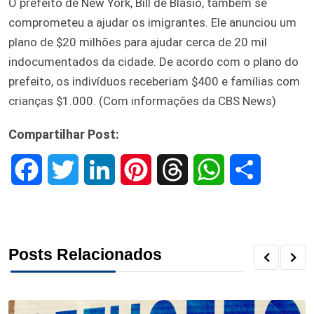
O prefeito de New York, Bill de Blasio, também se
comprometeu a ajudar os imigrantes. Ele anunciou um
plano de $20 milhões para ajudar cerca de 20 mil
indocumentados da cidade. De acordo com o plano do
prefeito, os indivíduos receberiam $400 e famílias com
crianças $1.000. (Com informações da CBS News)
Compartilhar Post:
F
T
L
P
T
W
S
a
w
i
i
h
h
h
c
i
n
n
r
a
a
Posts Relacionados
e
t
k
t
e
t
r
b
t
e
e
a
s
e