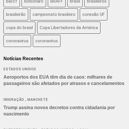
baccf
bolsonaro
BRAFF
brasil
brasileiros
brasileirão
campeonato brasileiro
conexão UF
copa do brasil
Copa Libertadores da América
coronavirus
coronavírus
Notícias Recentes
ESTADOS UNIDOS
Aeroportos dos EUA têm dia de caos: milhares de
passageiros são afetados por atrasos e cancelamentos
,
IMIGRAÇÃO
MANCHETE
Trump assina novos decretos contra cidadania por
nascimento