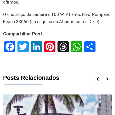
afirmou.
O endereço da câmara é 100 W. Atlantic Blvd, Pompano
Beach 33060 (na esquina da Atlantic com a Dixie).
Compartilhar Post:
F
T
L
P
T
W
S
a
w
i
i
h
h
h
c
i
n
n
r
a
a
Posts Relacionados
e
t
k
t
e
t
r
b
t
e
e
a
s
e
o
e
d
r
d
A
o
r
I
e
s
p