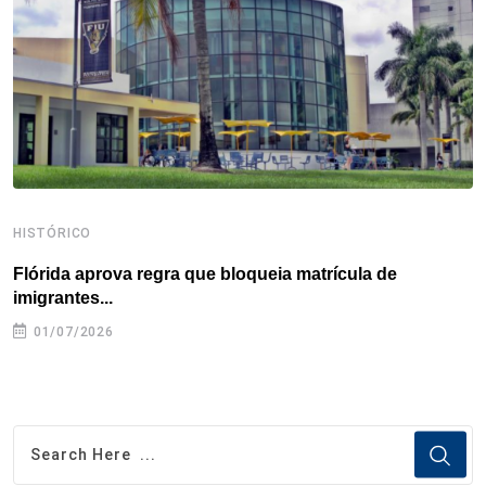
k
n
s
p
t
HISTÓRICO
H
Flórida aprova regra que bloqueia matrícula de
A
imigrantes...
01/07/2026