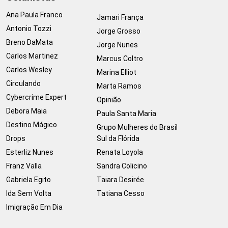
Ana Paula Franco
Jamari França
Antonio Tozzi
Jorge Grosso
Breno DaMata
Jorge Nunes
Carlos Martinez
Marcus Coltro
Carlos Wesley
Marina Elliot
Circulando
Marta Ramos
Cybercrime Expert
Opinião
Debora Maia
Paula Santa Maria
Destino Mágico
Grupo Mulheres do Brasil
Drops
Sul da Flórida
Esterliz Nunes
Renata Loyola
Franz Valla
Sandra Colicino
Gabriela Egito
Taiara Desirée
Ida Sem Volta
Tatiana Cesso
Imigração Em Dia