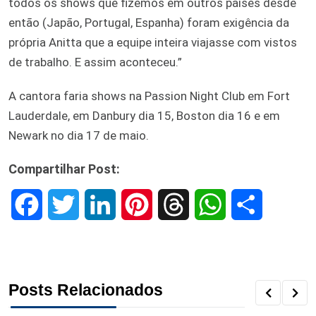
todos os shows que fizemos em outros países desde
então (Japão, Portugal, Espanha) foram exigência da
própria Anitta que a equipe inteira viajasse com vistos
de trabalho. E assim aconteceu.”
A cantora faria shows na Passion Night Club em Fort
Lauderdale, em Danbury dia 15, Boston dia 16 e em
Newark no dia 17 de maio.
Compartilhar Post:
F
T
L
P
T
W
S
a
w
i
i
h
h
h
c
i
n
n
r
a
a
Posts Relacionados
e
t
k
t
e
t
r