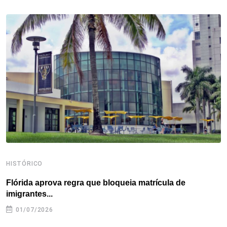
b
t
e
e
a
s
e
o
e
d
r
d
A
o
r
I
e
s
p
k
n
s
p
t
HISTÓRICO
H
Flórida aprova regra que bloqueia matrícula de
A
imigrantes...
01/07/2026