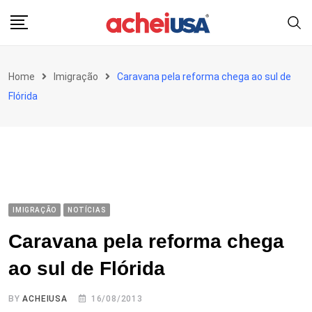
Skip
to
content
Home
Imigração
Caravana pela reforma chega ao sul de
Flórida
IMIGRAÇÃO
NOTÍCIAS
Caravana pela reforma chega
ao sul de Flórida
BY
ACHEIUSA
16/08/2013