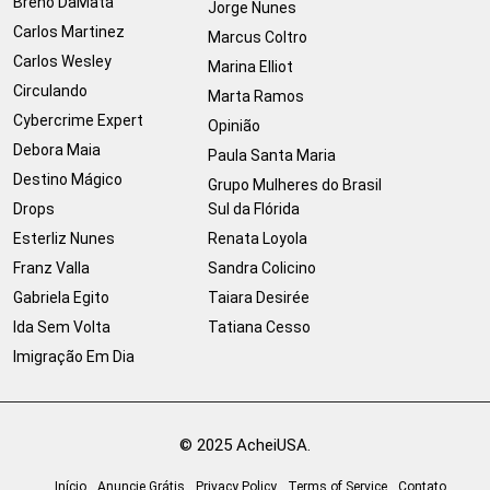
Breno DaMata
Jorge Nunes
Carlos Martinez
Marcus Coltro
Carlos Wesley
Marina Elliot
Circulando
Marta Ramos
Cybercrime Expert
Opinião
Debora Maia
Paula Santa Maria
Destino Mágico
Grupo Mulheres do Brasil
Drops
Sul da Flórida
Esterliz Nunes
Renata Loyola
Franz Valla
Sandra Colicino
Gabriela Egito
Taiara Desirée
Ida Sem Volta
Tatiana Cesso
Imigração Em Dia
© 2025 AcheiUSA.
Início
Anuncie Grátis
Privacy Policy
Terms of Service
Contato