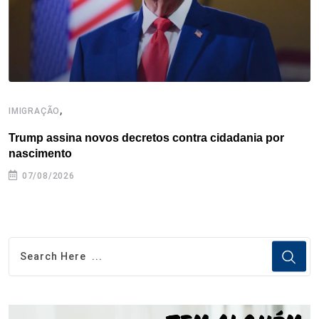
t
,
IMIGRAÇÃO
I
Trump assina novos decretos contra cidadania por
I
nascimento
07/08/2026