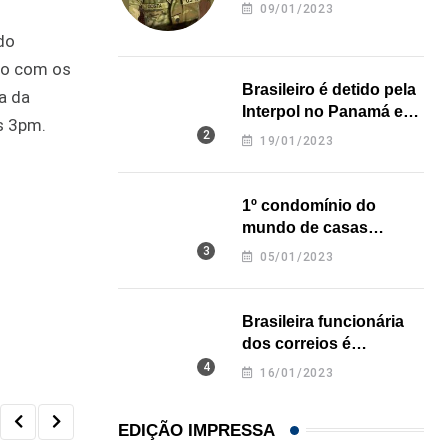
revela onde deixou o
09/01/2023
corpo
do
do com os
Brasileiro é detido pela
a da
Interpol no Panamá e
as 3pm.
pode pegar prisão
19/01/2023
perpétua nos EUA
1º condomínio do
mundo de casas
impressas em 3D é
05/01/2023
inaugurado no Texas
Brasileira funcionária
dos correios é
assassinada a facadas
16/01/2023
na Califórnia
EDIÇÃO IMPRESSA