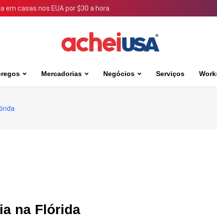
 em casas nos EUA por $30 a hora
regos
Mercadorias
Negócios
Serviços
Work
órida
ia na Flórida