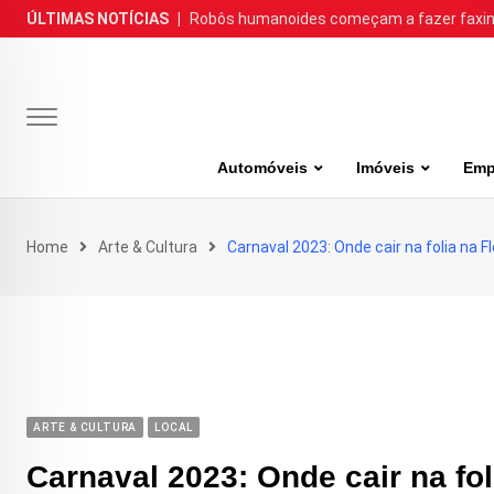
Skip
ÚLTIMAS NOTÍCIAS
|
Robôs humanoides começam a fazer faxina
to
content
Automóveis
Imóveis
Emp
Home
Arte & Cultura
Carnaval 2023: Onde cair na folia na Fl
ARTE & CULTURA
LOCAL
Carnaval 2023: Onde cair na fol