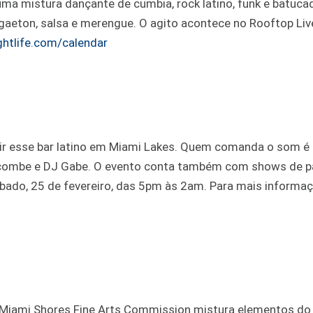
a mistura dançante de cumbia, rock latino, funk e batuca
gaeton, salsa e merengue. O agito acontece no Rooftop Live
ghtlife.com/calendar
vadir esse bar latino em Miami Lakes. Quem comanda o som é
acombe e DJ Gabe. O evento conta também com shows de p
ábado, 25 de fevereiro, das 5pm às 2am. Para mais informaç
lo Miami Shores Fine Arts Commission mistura elementos do