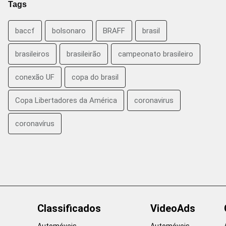
Tags
baccf
bolsonaro
BRAFF
brasil
brasileiros
brasileirão
campeonato brasileiro
conexão UF
copa do brasil
Copa Libertadores da América
coronavirus
coronavírus
Classificados
VideoAds
Automóveis
Automóveis