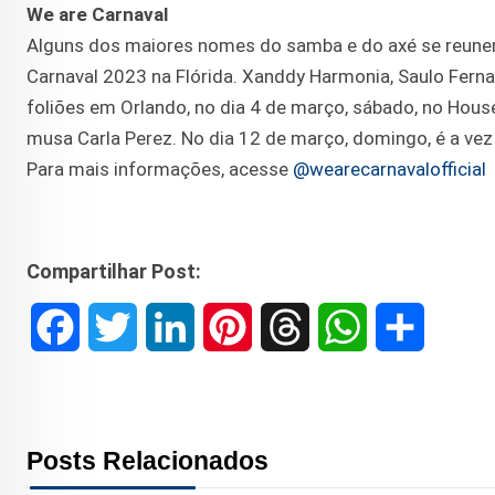
We are Carnaval
Alguns dos maiores nomes do samba e do axé se reun
Carnaval 2023 na Flórida. Xanddy Harmonia, Saulo Fern
foliões em Orlando, no dia 4 de março, sábado, no Hous
musa Carla Perez. No dia 12 de março, domingo, é a vez 
Para mais informações, acesse
@wearecarnavalofficial
Compartilhar Post:
F
T
L
P
T
W
S
a
w
i
i
h
h
h
c
i
n
n
r
a
a
Posts Relacionados
e
t
k
t
e
t
r