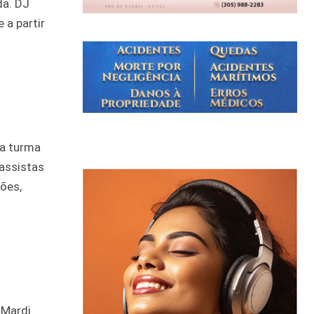
da. DJ
 a partir
 a turma
assistas
ões,
 Mardi