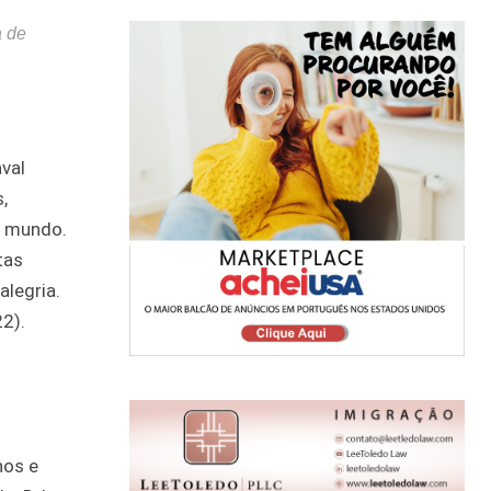
a de
val
,
o mundo.
tas
alegria.
22).
nos e