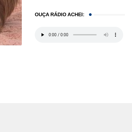
OUÇA RÁDIO ACHEI:
LOCAL
Restaurante em Hollywood (FL) lança noite especi
05/08/2026