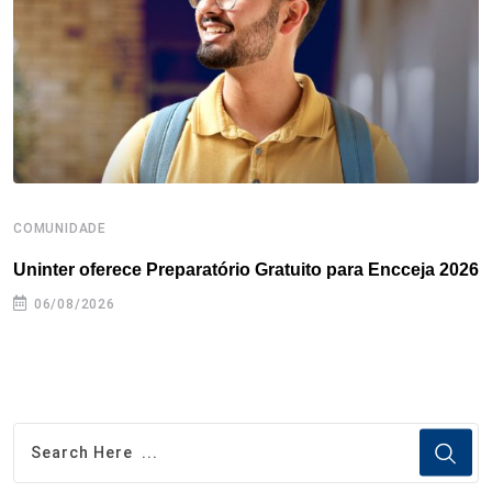
k
n
s
p
t
COMUNIDADE
B
Uninter oferece Preparatório Gratuito para Encceja 2026
E
e
06/08/2026