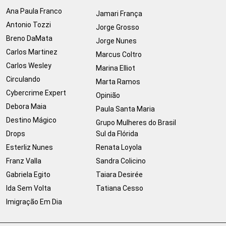
Ana Paula Franco
Jamari França
Antonio Tozzi
Jorge Grosso
Breno DaMata
Jorge Nunes
Carlos Martinez
Marcus Coltro
Carlos Wesley
Marina Elliot
Circulando
Marta Ramos
Cybercrime Expert
Opinião
Debora Maia
Paula Santa Maria
Destino Mágico
Grupo Mulheres do Brasil
Drops
Sul da Flórida
Esterliz Nunes
Renata Loyola
Franz Valla
Sandra Colicino
Gabriela Egito
Taiara Desirée
Ida Sem Volta
Tatiana Cesso
Imigração Em Dia