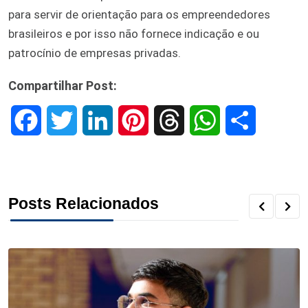
para servir de orientação para os empreendedores
brasileiros e por isso não fornece indicação e ou
patrocínio de empresas privadas.
Compartilhar Post:
F
T
L
P
T
W
S
a
w
i
i
h
h
h
c
i
n
n
r
a
a
Posts Relacionados
e
t
k
t
e
t
r
b
t
e
e
a
s
e
o
e
d
r
d
A
o
r
I
e
s
p