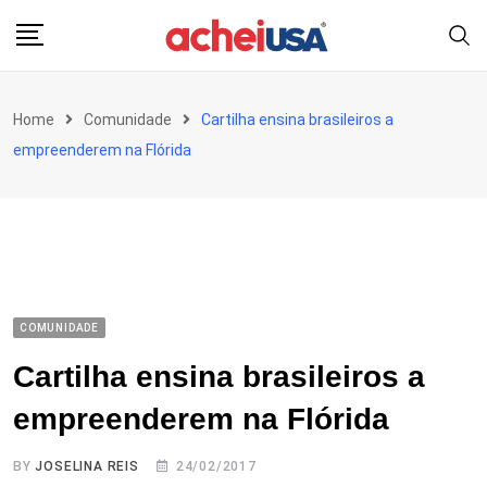
Skip
to
content
Home
Comunidade
Cartilha ensina brasileiros a
empreenderem na Flórida
COMUNIDADE
Cartilha ensina brasileiros a
empreenderem na Flórida
BY
JOSELINA REIS
24/02/2017