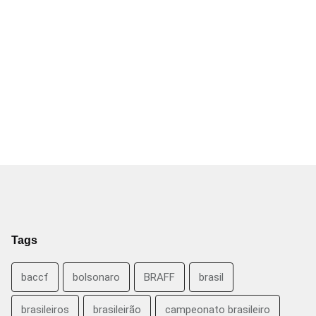
Tags
baccf
bolsonaro
BRAFF
brasil
brasileiros
brasileirão
campeonato brasileiro