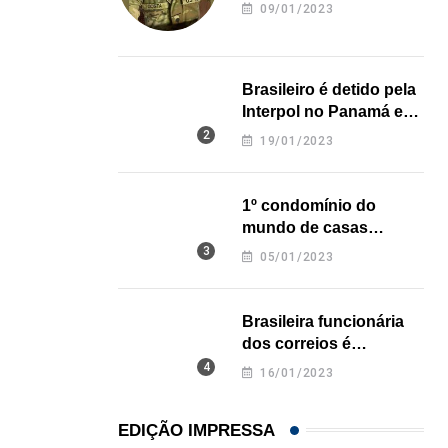
revela onde deixou o
,
,
ESTADOS UNIDOS
IMIGRAÇÃO
09/01/2023
corpo
Criminosos usam falsas vagas de emprego para e
06/08/2026
Brasileiro é detido pela
Interpol no Panamá e
pode pegar prisão
19/01/2023
perpétua nos EUA
1º condomínio do
mundo de casas
impressas em 3D é
05/01/2023
inaugurado no Texas
Brasileira funcionária
dos correios é
assassinada a facadas
16/01/2023
na Califórnia
EDIÇÃO IMPRESSA