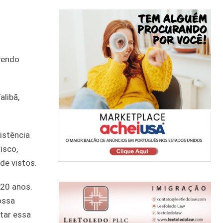
ivendo
alibã,
istência
isco,
de vistos.
 20 anos.
ossa
tar essa