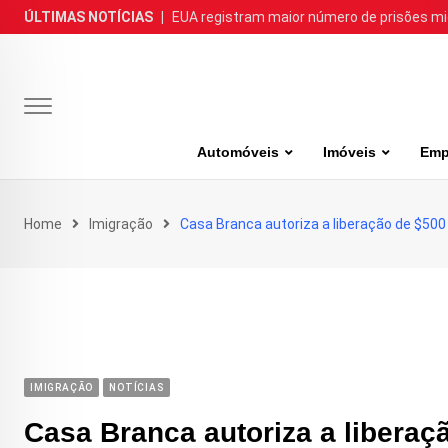
Skip
ÚLTIMAS NOTÍCIAS
|
EUA registram maior número de prisões m
to
content
Automóveis
Imóveis
Emp
Home
Imigração
Casa Branca autoriza a liberação de $50
IMIGRAÇÃO
NOTÍCIAS
Casa Branca autoriza a liberaç