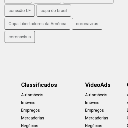
conexão UF
copa do brasil
Copa Libertadores da América
coronavirus
coronavírus
Classificados
VideoAds
Automóveis
Automóveis
Imóveis
Imóveis
Empregos
Empregos
Mercadorias
Mercadorias
Negócios
Negócios