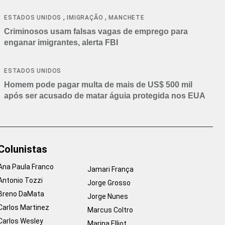
,
,
ESTADOS UNIDOS
IMIGRAÇÃO
MANCHETE
Criminosos usam falsas vagas de emprego para
enganar imigrantes, alerta FBI
ESTADOS UNIDOS
Homem pode pagar multa de mais de US$ 500 mil
após ser acusado de matar águia protegida nos EUA
Colunistas
Ana Paula Franco
Jamari França
Antonio Tozzi
Jorge Grosso
Breno DaMata
Jorge Nunes
Carlos Martinez
Marcus Coltro
Carlos Wesley
Marina Elliot