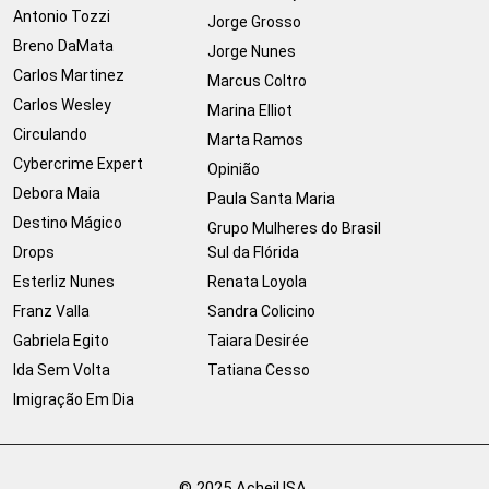
Antonio Tozzi
Jorge Grosso
Breno DaMata
Jorge Nunes
Carlos Martinez
Marcus Coltro
Carlos Wesley
Marina Elliot
Circulando
Marta Ramos
Cybercrime Expert
Opinião
Debora Maia
Paula Santa Maria
Destino Mágico
Grupo Mulheres do Brasil
Drops
Sul da Flórida
Esterliz Nunes
Renata Loyola
Franz Valla
Sandra Colicino
Gabriela Egito
Taiara Desirée
Ida Sem Volta
Tatiana Cesso
Imigração Em Dia
© 2025 AcheiUSA.