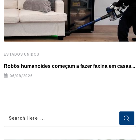
k
n
s
p
t
ESTADOS UNIDOS
E
Robôs humanoides começam a fazer faxina em casas...
C
e
06/08/2026