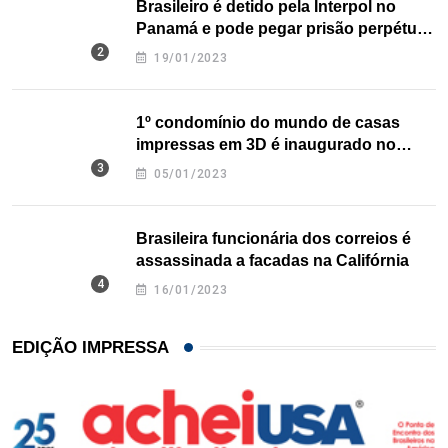
Brasileiro é detido pela Interpol no
Panamá e pode pegar prisão perpétua
nos EUA
19/01/2023
1º condomínio do mundo de casas
impressas em 3D é inaugurado no
Texas
05/01/2023
Brasileira funcionária dos correios é
assassinada a facadas na Califórnia
16/01/2023
EDIÇÃO IMPRESSA