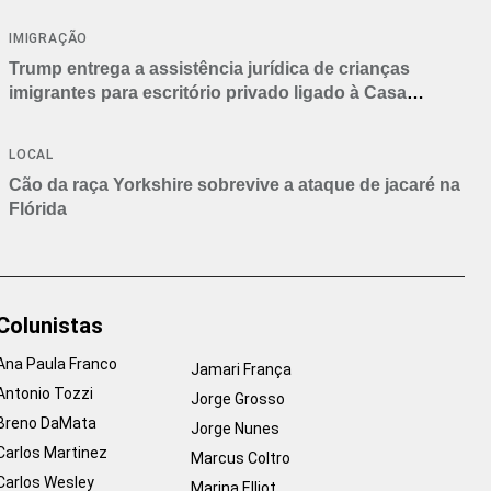
IMIGRAÇÃO
Trump entrega a assistência jurídica de crianças
imigrantes para escritório privado ligado à Casa
Branca
LOCAL
Cão da raça Yorkshire sobrevive a ataque de jacaré na
Flórida
Colunistas
Ana Paula Franco
Jamari França
Antonio Tozzi
Jorge Grosso
Breno DaMata
Jorge Nunes
Carlos Martinez
Marcus Coltro
Carlos Wesley
Marina Elliot