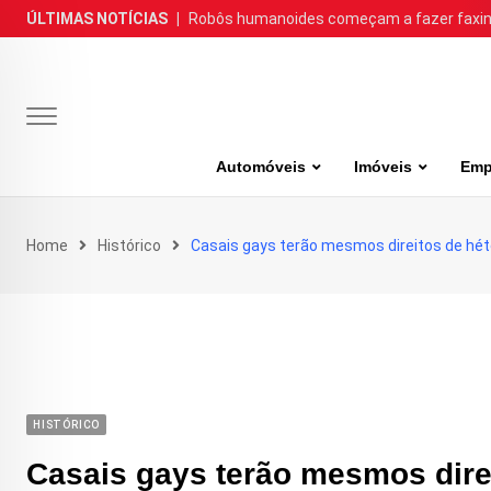
Skip
ÚLTIMAS NOTÍCIAS
|
Robôs humanoides começam a fazer faxina
to
content
Automóveis
Imóveis
Emp
Home
Histórico
Casais gays terão mesmos direitos de hé
HISTÓRICO
Casais gays terão mesmos dire