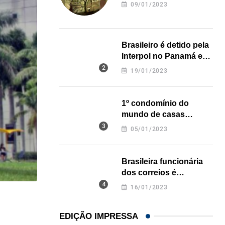
revela onde deixou o
09/01/2023
corpo
Brasileiro é detido pela
Interpol no Panamá e
pode pegar prisão
19/01/2023
perpétua nos EUA
1º condomínio do
mundo de casas
impressas em 3D é
05/01/2023
inaugurado no Texas
Brasileira funcionária
dos correios é
assassinada a facadas
16/01/2023
na Califórnia
HISTÓRICO
EDIÇÃO IMPRESSA
Açaí é reconhecido oficialmente como fruto brasi