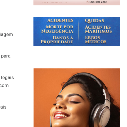
viagem
 para
 legais
 com
ais