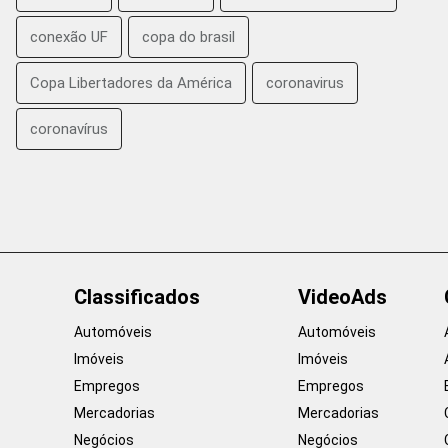
conexão UF
copa do brasil
Copa Libertadores da América
coronavirus
coronavírus
Classificados
VideoAds
Automóveis
Automóveis
Imóveis
Imóveis
Empregos
Empregos
Mercadorias
Mercadorias
Negócios
Negócios