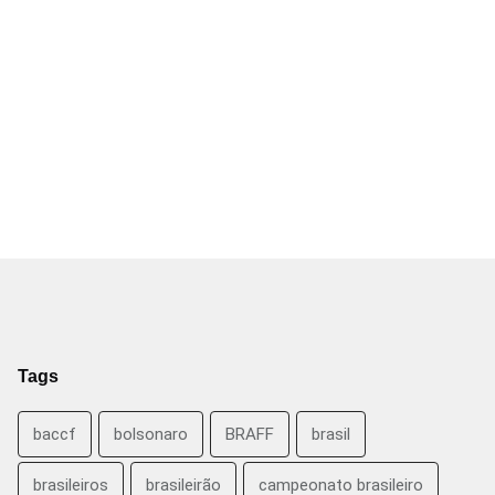
Tags
baccf
bolsonaro
BRAFF
brasil
brasileiros
brasileirão
campeonato brasileiro