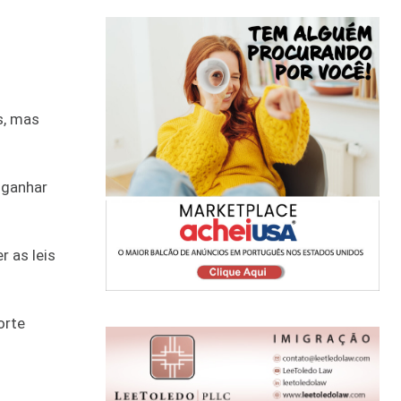
s, mas
 ganhar
r as leis
orte