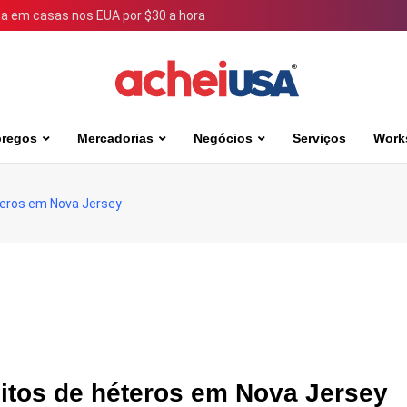
 em casas nos EUA por $30 a hora
regos
Mercadorias
Negócios
Serviços
Work
teros em Nova Jersey
itos de héteros em Nova Jersey