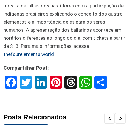
mostra detalhes dos bastidores com a participação de
indígenas brasileiros explicando o conceito dos quatro
elementos e a importância deles para os seres
humanos. A apresentação dos bailarinos acontece em
horários diferentes ao longo do dia, com tickets a partir
de $13. Para mais informações, acesse
thefourelements.world
Compartilhar Post:
F
T
L
P
T
W
S
a
w
i
i
h
h
h
c
i
n
n
r
a
a
Posts Relacionados
e
t
k
t
e
t
r