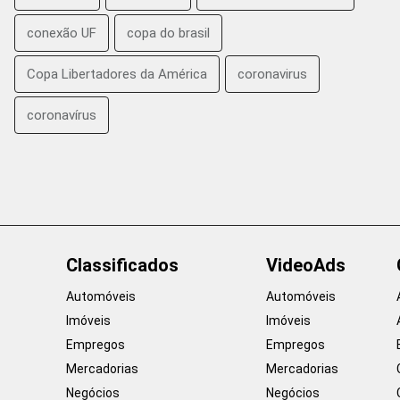
conexão UF
copa do brasil
Copa Libertadores da América
coronavirus
coronavírus
Classificados
VideoAds
Automóveis
Automóveis
Imóveis
Imóveis
Empregos
Empregos
Mercadorias
Mercadorias
Negócios
Negócios