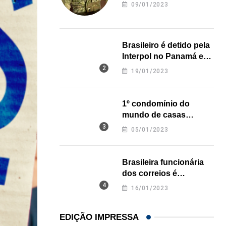
revela onde deixou o
09/01/2023
corpo
Brasileiro é detido pela
Interpol no Panamá e
pode pegar prisão
19/01/2023
perpétua nos EUA
1º condomínio do
mundo de casas
impressas em 3D é
05/01/2023
inaugurado no Texas
Brasileira funcionária
dos correios é
assassinada a facadas
16/01/2023
na Califórnia
EDIÇÃO IMPRESSA