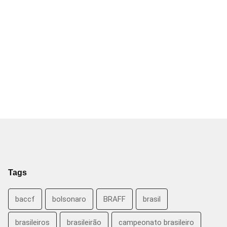
Tags
baccf
bolsonaro
BRAFF
brasil
brasileiros
brasileirão
campeonato brasileiro