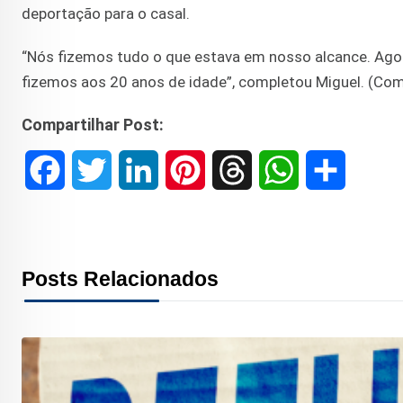
deportação para o casal.
“Nós fizemos tudo o que estava em nosso alcance. Ago
fizemos aos 20 anos de idade”, completou Miguel. (Com 
Compartilhar Post:
F
T
L
P
T
W
S
a
w
i
i
h
h
h
c
i
n
n
r
a
a
Posts Relacionados
e
t
k
t
e
t
r
b
t
e
e
a
s
e
o
e
d
r
d
A