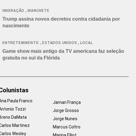
cancelamentos
,
IMIGRAÇÃO
MANCHETE
Trump assina novos decretos contra cidadania por
nascimento
,
,
ENTRETENIMENTO
ESTADOS UNIDOS
LOCAL
Game show mais antigo da TV americana faz seleção
gratuita no sul da Flórida
Colunistas
Ana Paula Franco
Jamari França
Antonio Tozzi
Jorge Grosso
Breno DaMata
Jorge Nunes
Carlos Martinez
Marcus Coltro
Carlos Wesley
Marina Elliot