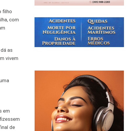
 filho
alha, com
ram
 dá as
dem vivem
nhuma
as em
 fizessem
inal de