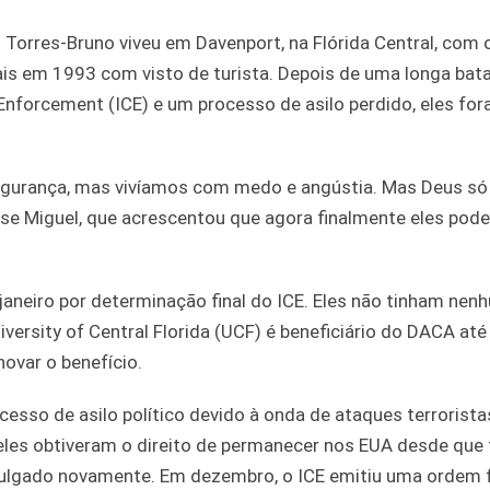
 Torres-Bruno viveu em Davenport, na Flórida Central, com o
is em 1993 com visto de turista. Depois de uma longa bat
Enforcement (ICE) e um processo de asilo perdido, eles fo
segurança, mas vivíamos com medo e angústia. Mas Deus só
isse Miguel, que acrescentou que agora finalmente eles po
e janeiro por determinação final do ICE. Eles não tinham ne
iversity of Central Florida (UCF) é beneficiário do DACA até
ovar o benefício.
esso de asilo político devido à onda de ataques terrorist
 eles obtiveram o direito de permanecer nos EUA desde que
 julgado novamente. Em dezembro, o ICE emitiu uma ordem f