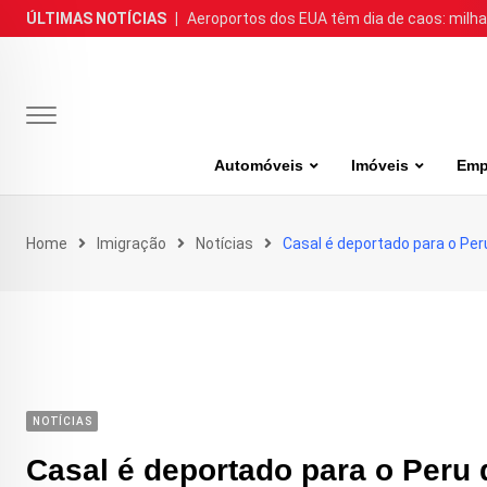
Skip
ÚLTIMAS NOTÍCIAS
|
Aeroportos dos EUA têm dia de caos: milh
to
content
Automóveis
Imóveis
Emp
Home
Imigração
Notícias
Casal é deportado para o Per
NOTÍCIAS
Casal é deportado para o Peru