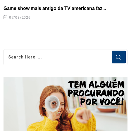
Game show mais antigo da TV americana faz...
R
07/08/2026