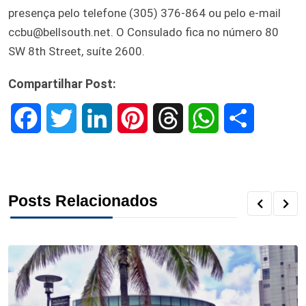
presença pelo telefone (305) 376-864 ou pelo e-mail
ccbu@bellsouth.net. O Consulado fica no número 80
SW 8th Street, suíte 2600.
Compartilhar Post:
F
T
L
P
T
W
S
a
w
i
i
h
h
h
c
i
n
n
r
a
a
Posts Relacionados
e
t
k
t
e
t
r
b
t
e
e
a
s
e
o
e
d
r
d
A
o
r
I
e
s
p