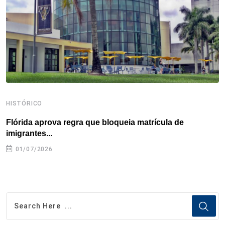
k
n
s
p
t
HISTÓRICO
H
Flórida aprova regra que bloqueia matrícula de
A
imigrantes...
01/07/2026