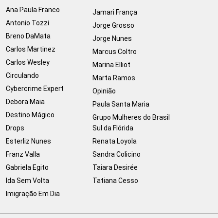
Ana Paula Franco
Jamari França
Antonio Tozzi
Jorge Grosso
Breno DaMata
Jorge Nunes
Carlos Martinez
Marcus Coltro
Carlos Wesley
Marina Elliot
Circulando
Marta Ramos
Cybercrime Expert
Opinião
Debora Maia
Paula Santa Maria
Destino Mágico
Grupo Mulheres do Brasil
Drops
Sul da Flórida
Esterliz Nunes
Renata Loyola
Franz Valla
Sandra Colicino
Gabriela Egito
Taiara Desirée
Ida Sem Volta
Tatiana Cesso
Imigração Em Dia