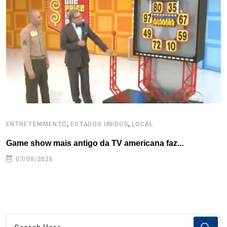
o
r
I
e
s
p
k
n
s
p
t
,
,
ENTRETENIMENTO
ESTADOS UNIDOS
LOCAL
E
Game show mais antigo da TV americana faz...
R
07/08/2026