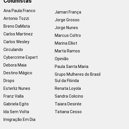
Colunistas
Ana Paula Franco
Jamari França
Antonio Tozzi
Jorge Grosso
Breno DaMata
Jorge Nunes
Carlos Martinez
Marcus Coltro
Carlos Wesley
Marina Elliot
Circulando
Marta Ramos
Cybercrime Expert
Opinião
Debora Maia
Paula Santa Maria
Destino Mágico
Grupo Mulheres do Brasil
Drops
Sul da Flórida
Esterliz Nunes
Renata Loyola
Franz Valla
Sandra Colicino
Gabriela Egito
Taiara Desirée
Ida Sem Volta
Tatiana Cesso
Imigração Em Dia