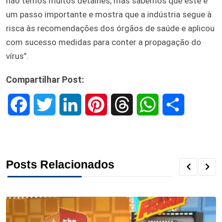
não temos muitos detalhes, mas sabemos que este é
um passo importante e mostra que a indústria segue à
risca às recomendações dos órgãos de saúde e aplicou
com sucesso medidas para conter a propagação do
vírus”.
Compartilhar Post:
F
T
L
P
T
W
S
a
w
i
i
h
h
h
c
i
n
n
r
a
a
Posts Relacionados
e
t
k
t
e
t
r
b
t
e
e
a
s
e
o
e
d
r
d
A