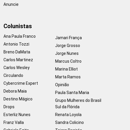
Anuncie
Colunistas
Ana Paula Franco
Jamari França
Antonio Tozzi
Jorge Grosso
Breno DaMata
Jorge Nunes
Carlos Martinez
Marcus Coltro
Carlos Wesley
Marina Elliot
Circulando
Marta Ramos
Cybercrime Expert
Opinião
Debora Maia
Paula Santa Maria
Destino Mágico
Grupo Mulheres do Brasil
Drops
Sul da Flórida
Esterliz Nunes
Renata Loyola
Franz Valla
Sandra Colicino