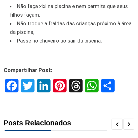
Não faça xixi na piscina e nem permita que seus
filhos façam;
Não troque a fraldas das crianças próximo à área
da piscina,
Passe no chuveiro ao sair da piscina;
Compartilhar Post:
F
T
L
P
T
W
S
a
w
i
i
h
h
h
c
i
n
n
r
a
a
Posts Relacionados
e
t
k
t
e
t
r