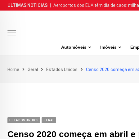
Skip
ÚLTIMAS NOTÍCIAS
|
Aeroportos dos EUA têm dia de caos: milh
to
content
Automóveis
Imóveis
Emp
Home
Geral
Estados Unidos
Censo 2020 começa em abri
ESTADOS UNIDOS
GERAL
Censo 2020 começa em abril e 