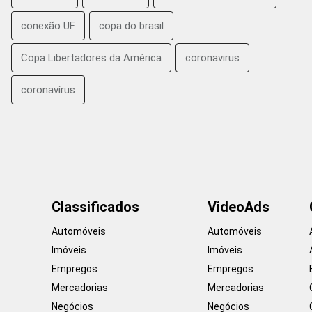
conexão UF
copa do brasil
Copa Libertadores da América
coronavirus
coronavírus
Classificados
VideoAds
Automóveis
Automóveis
Imóveis
Imóveis
Empregos
Empregos
Mercadorias
Mercadorias
Negócios
Negócios