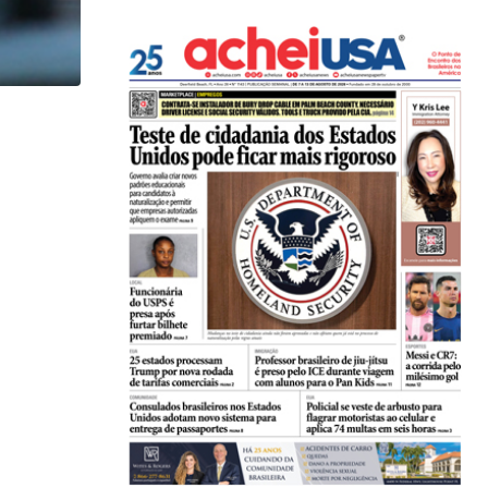
,
,
ENTRETENIMENTO
ESTADOS UNIDOS
LOCAL
Game show mais antigo da TV americana faz...
07/08/2026