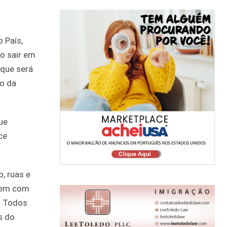
 País,
o sair em
 que será
o da
ue
ce
, ruas e
arem com
. Todos
s do