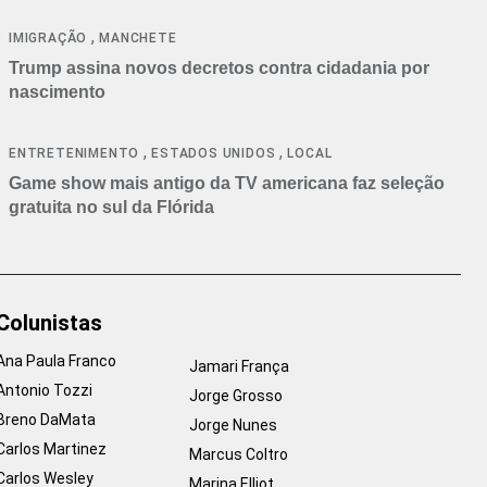
cancelamentos
,
IMIGRAÇÃO
MANCHETE
Trump assina novos decretos contra cidadania por
nascimento
,
,
ENTRETENIMENTO
ESTADOS UNIDOS
LOCAL
Game show mais antigo da TV americana faz seleção
gratuita no sul da Flórida
Colunistas
Ana Paula Franco
Jamari França
Antonio Tozzi
Jorge Grosso
Breno DaMata
Jorge Nunes
Carlos Martinez
Marcus Coltro
Carlos Wesley
Marina Elliot