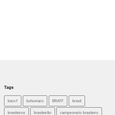
Tags
baccf
bolsonaro
BRAFF
brasil
brasileiros
brasileirão
campeonato brasileiro