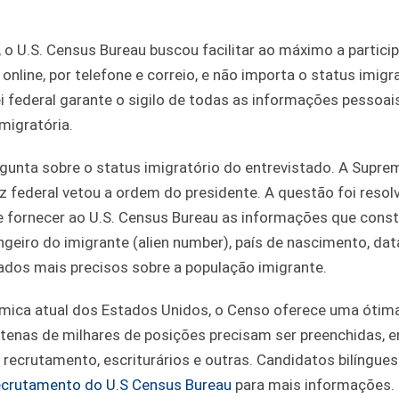
 o U.S. Census Bureau buscou facilitar ao máximo a partici
line, por telefone e correio, e não importa o status imigr
 federal garante o sigilo de todas as informações pessoai
imigratória.
gunta sobre o status imigratório do entrevistado. A Supre
iz federal vetou a ordem do presidente. A questão foi reso
 fornecer ao U.S. Census Bureau as informações que con
geiro do imigrante (alien number), país de nascimento, dat
ados mais precisos sobre a população imigrante.
ômica atual dos Estados Unidos, o Censo oferece uma ótim
tenas de milhares de posições precisam ser preenchidas, e
 recrutamento, escriturários e outras. Candidatos bilíngue
recrutamento do U.S Census Bureau
para mais informações.