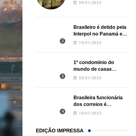
revela onde deixou o
09/01/2023
corpo
Brasileiro é detido pela
Interpol no Panamá e
pode pegar prisão
19/01/2023
perpétua nos EUA
1º condomínio do
mundo de casas
impressas em 3D é
05/01/2023
inaugurado no Texas
Brasileira funcionária
dos correios é
assassinada a facadas
16/01/2023
na Califórnia
EDIÇÃO IMPRESSA