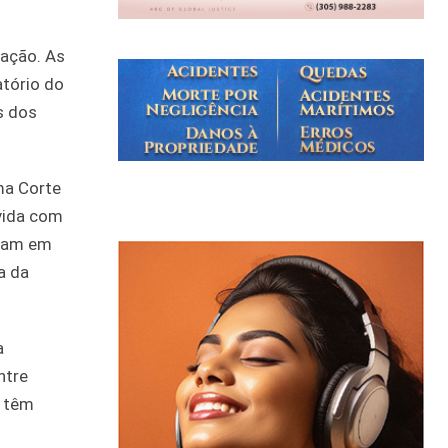
pação. As
atório do
s dos
ma Corte
lvida com
stam em
a da
a
ntre
s têm