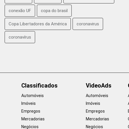
conexão UF
copa do brasil
Copa Libertadores da América
coronavirus
coronavírus
Classificados
VideoAds
Automóveis
Automóveis
Imóveis
Imóveis
Empregos
Empregos
Mercadorias
Mercadorias
Negócios
Negócios