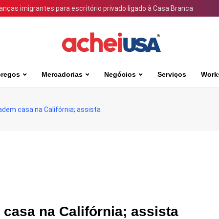
ianças imigrantes para escritório privado ligado à Casa Branca
regos
Mercadorias
Negócios
Serviços
Work
dem casa na Califórnia; assista
asa na Califórnia; assista