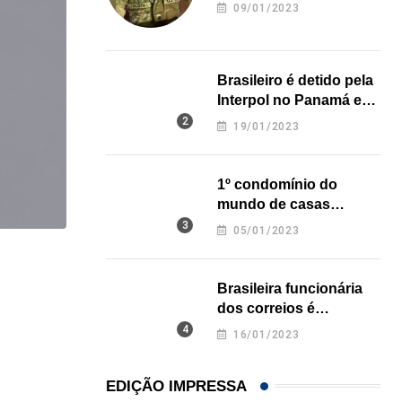
revela onde deixou o
09/01/2023
corpo
Brasileiro é detido pela
Interpol no Panamá e
pode pegar prisão
19/01/2023
perpétua nos EUA
1º condomínio do
mundo de casas
impressas em 3D é
05/01/2023
inaugurado no Texas
ESTADOS UNIDOS
Brasileira funcionária
Homem pode pagar multa de mais de US$...
dos correios é
assassinada a facadas
06/08/2026
16/01/2023
na Califórnia
EDIÇÃO IMPRESSA