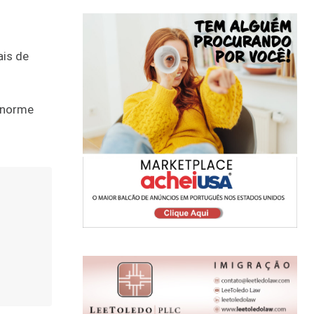
ais de
 enorme