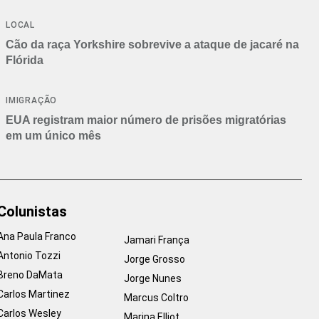
Branca
LOCAL
Cão da raça Yorkshire sobrevive a ataque de jacaré na
Flórida
IMIGRAÇÃO
EUA registram maior número de prisões migratórias
em um único mês
Colunistas
Ana Paula Franco
Jamari França
Antonio Tozzi
Jorge Grosso
Breno DaMata
Jorge Nunes
Carlos Martinez
Marcus Coltro
Carlos Wesley
Marina Elliot