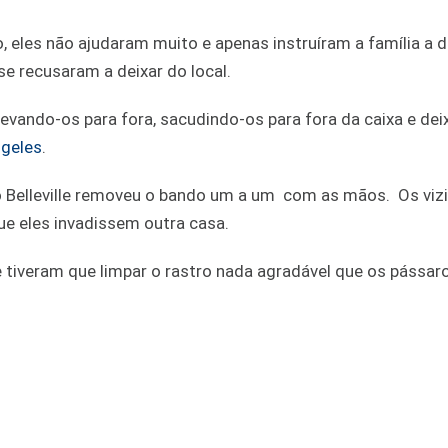
 eles não ajudaram muito e apenas instruíram a família a d
se recusaram a deixar do local.
levando-os para fora, sacudindo-os para fora da caixa e de
geles
.
o Belleville removeu o bando um a um com as mãos. Os viz
ue eles invadissem outra casa.
e tiveram que limpar o rastro nada agradável que os pássar