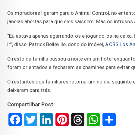
Os moradores ligaram para o Animal Control, no entanto,
janelas abertas para que eles saíssem. Mas os intrusos 
“Eu estava apenas agarrando-os e jogando-os na caixa, 
ir”, disse Patrick Belleville, dono do imóvel, à
CBS Los An
O resto da família passou a noite em um hotel enquant
foram orientados a fecharem as chaminés para evitar q
O restantes dos familiares retornaram no dia seguinte 
deixaram para trás.
Compartilhar Post:
F
T
L
P
T
W
S
a
w
i
i
h
h
h