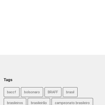
Tags
baccf
bolsonaro
BRAFF
brasil
brasileiros
brasileirão
campeonato brasileiro