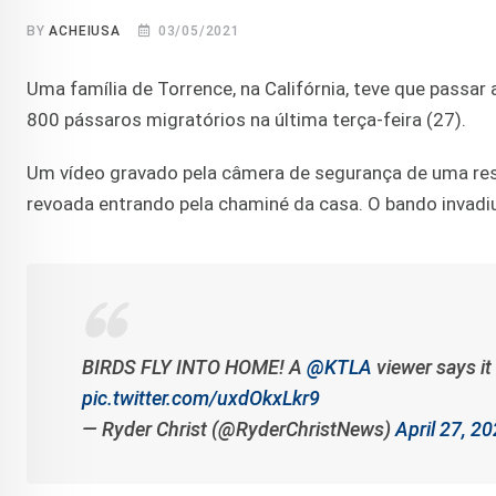
BY
ACHEIUSA
03/05/2021
Uma família de Torrence, na Califórnia, teve que passar
800 pássaros migratórios na última terça-feira (27).
Um vídeo gravado pela câmera de segurança de uma resi
revoada entrando pela chaminé da casa. O bando invad
BIRDS FLY INTO HOME! A
@KTLA
viewer says it
pic.twitter.com/uxdOkxLkr9
— Ryder Christ (@RyderChristNews)
April 27, 2