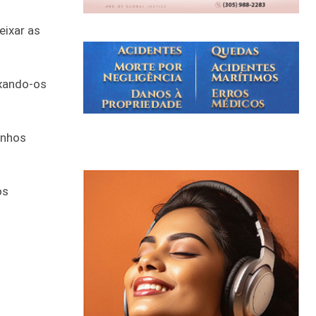
eixar as
ixando-os
inhos
os