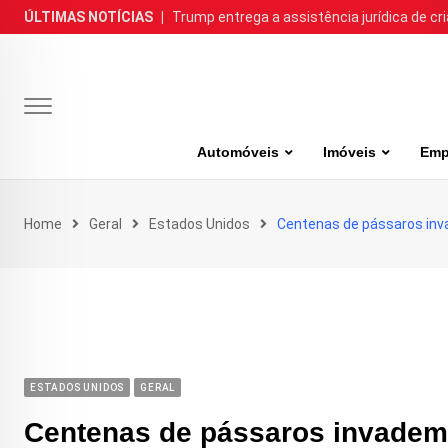
Skip
ÚLTIMAS NOTÍCIAS
|
Trump entrega a assistência jurídica de cr
to
content
Automóveis
Imóveis
Emp
Home
Geral
Estados Unidos
Centenas de pássaros inva
ESTADOS UNIDOS
GERAL
Centenas de pássaros invadem c