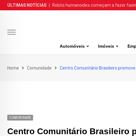
Skip
ÚLTIMAS NOTÍCIAS
|
Robôs humanoides começam a fazer faxina
to
content
Automóveis
Imóveis
Emp
Home
Comunidade
Centro Comunitário Brasileiro promove 
COMUNIDADE
Centro Comunitário Brasileiro 