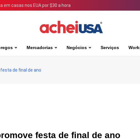
 em casas nos EUA por $30 a hora
regos
Mercadorias
Negócios
Serviços
Work
festa de final de ano
promove festa de final de ano