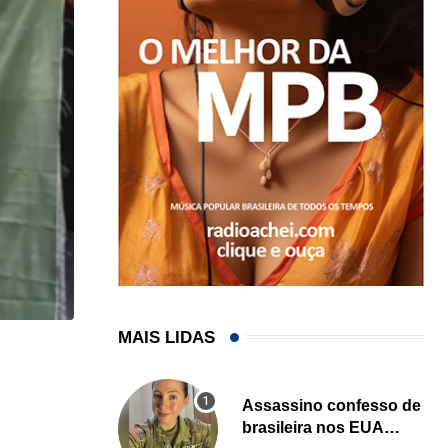
MAIS LIDAS
,
,
COMUNIDADE
IMIGRAÇÃO
Professor brasileiro de jiu-jítsu é preso pelo ICE...
Assassino confesso de
brasileira nos EUA
04/08/2026