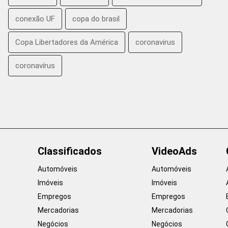
conexão UF
copa do brasil
Copa Libertadores da América
coronavirus
coronavírus
Classificados
VideoAds
Automóveis
Automóveis
Imóveis
Imóveis
Empregos
Empregos
Mercadorias
Mercadorias
Negócios
Negócios