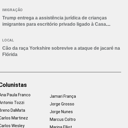
IMIGRAÇÃO
Trump entrega a assistência jurídica de crianças
imigrantes para escritório privado ligado à Casa
Branca
LOCAL
Cão da raça Yorkshire sobrevive a ataque de jacaré na
Flórida
Colunistas
Ana Paula Franco
Jamari França
Antonio Tozzi
Jorge Grosso
Breno DaMata
Jorge Nunes
Carlos Martinez
Marcus Coltro
Carlos Wesley
Marina Elliot