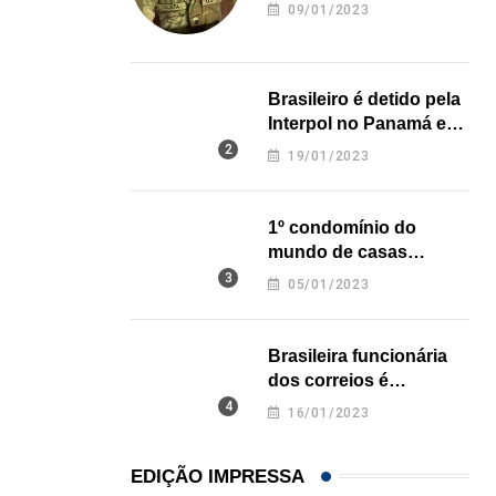
revela onde deixou o
09/01/2023
corpo
Brasileiro é detido pela
Interpol no Panamá e
pode pegar prisão
19/01/2023
perpétua nos EUA
1º condomínio do
mundo de casas
impressas em 3D é
05/01/2023
inaugurado no Texas
Brasileira funcionária
dos correios é
assassinada a facadas
16/01/2023
na Califórnia
EDIÇÃO IMPRESSA