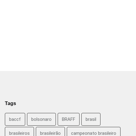
Tags
baccf
bolsonaro
BRAFF
brasil
brasileiros
brasileirão
campeonato brasileiro