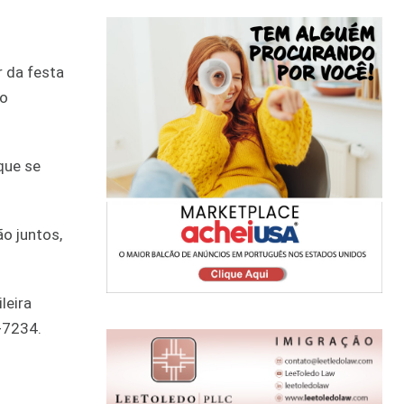
r da festa
no
que se
ão juntos,
leira
-7234.